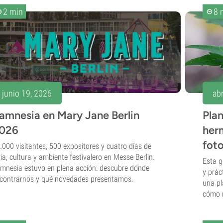
2 min
8 
junio 19, 2026
abr
amnesia en Mary Jane Berlin
Plan
026
her
foto
.000 visitantes, 500 expositores y cuatro días de
ria, cultura y ambiente festivalero en Messe Berlin.
Esta g
mnesia estuvo en plena acción: descubre dónde
y prác
contrarnos y qué novedades presentamos.
una pl
cómo r