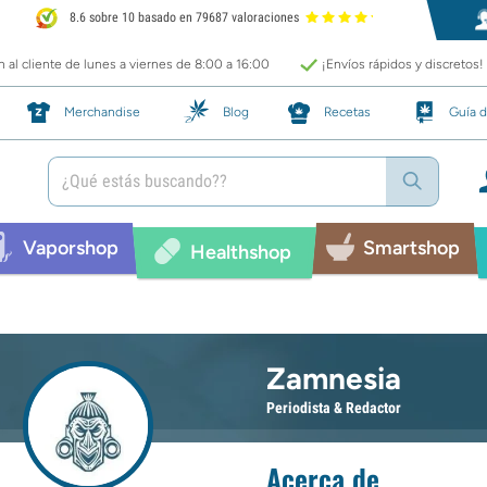
8.6 sobre 10 basado en 79687 valoraciones
 al cliente de lunes a viernes de 8:00 a 16:00
¡Envíos rápidos y discretos!
Merchandise
Blog
Recetas
Guía d
Vaporshop
Smartshop
Healthshop
Zamnesia
Periodista & Redactor
Acerca de