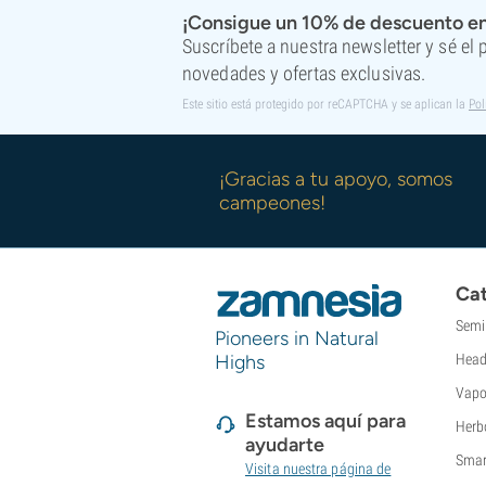
¡Consigue un 10% de descuento en
Suscríbete a nuestra newsletter y sé el
novedades y ofertas exclusivas.
Este sitio está protegido por reCAPTCHA y se aplican la
Pol
¡Gracias a tu apoyo, somos
campeones!
Cat
Semi
Pioneers in Natural
Highs
Head
Vapo
Estamos aquí para
Herb
ayudarte
Smar
Visita nuestra página de