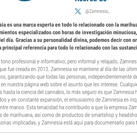
@Zamnesia_
ia es una marca experta en todo lo relacionado con la marihu
mientos especializados con horas de investigación minuciosa,
del día. Gracias a su personalidad divina, podemos decir con 
 principal referencia para todo lo relacionado con las sustanc
tono profesional e informativo, pero informal y relajado, Zamnesi
ue fue creada en 2012. Zamnesia se mantiene al día de las últ
os, garantizando que todas las personas, independientemente de
 en nuestra página web sobre el asunto que les interese. Cualqu
s hasta la ciencia del cannabis, lo más seguro es que Zamnesia 
os y en constante expansión, el entusiasmo de Zamnesia es inq
ntre manos. Esta tenacidad ha contribuido a que la empresa Zam
s de marihuana, así como de productos de smartshop y headshop
sonas implicadas, y Zamnesia está aquí para documentarlo para