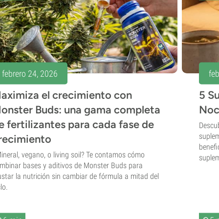
febrero 24, 2026
feb
aximiza el crecimiento con
5 S
onster Buds: una gama completa
Noc
e fertilizantes para cada fase de
Descub
suplem
recimiento
benefi
ineral, vegano, o living soil? Te contamos cómo
suplem
mbinar bases y aditivos de Monster Buds para
ustar la nutrición sin cambiar de fórmula a mitad del
lo.