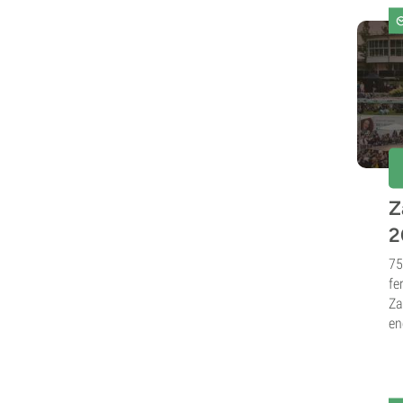
Z
2
75
fe
Za
en