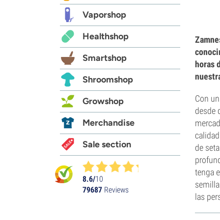
Vaporshop
Healthshop
Zamnes
conoci
Smartshop
horas 
nuestra
Shroomshop
Con un 
Growshop
desde q
Merchandise
mercad
calidad
Sale section
de seta
profund
tenga e
8.6/
10
semilla
79687
Reviews
las per