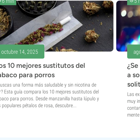
6 min
5 
octubre 14, 2025
ag
os 10 mejores sustitutos del
¿Se
abaco para porros
a so
soli
uscas una forma más saludable y sin nicotina de
ar? Esta guía compara los 10 mejores sustitutos del
Las ex
baco para porros. Desde manzanilla hasta lúpulo y
muy in
s populares pétalos de rosa, descubre...
contam
mente 