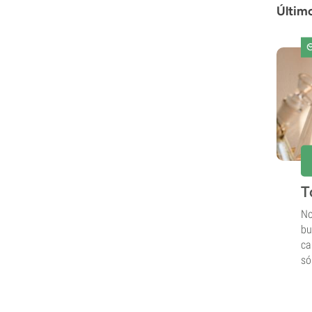
Últim
T
No
bu
ca
só