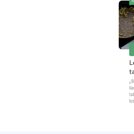
L
t
¿B
li
ta
lo