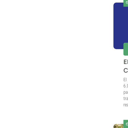
E
C
El
6.
pa
tr
re