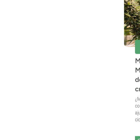
M
M
d
c
¿M
co
aj
cic