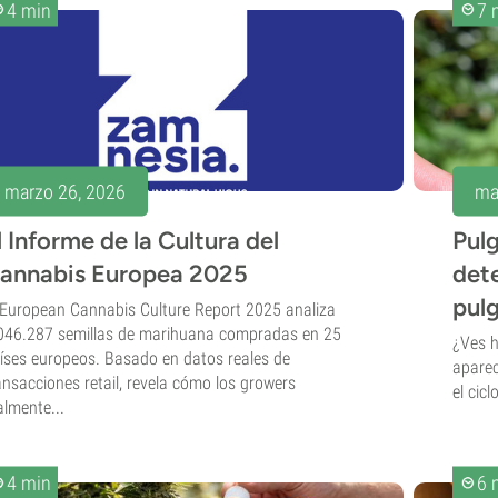
4 min
7 
marzo 26, 2026
ma
l Informe de la Cultura del
Pulg
annabis Europea 2025
dete
pul
 European Cannabis Culture Report 2025 analiza
046.287 semillas de marihuana compradas en 25
¿Ves h
íses europeos. Basado en datos reales de
aparec
ansacciones retail, revela cómo los growers
el cic
almente...
4 min
6 