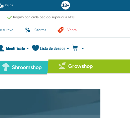
Ayuda
Regalo con cada pedido superior a 60€
e cultivo
Ofertas
Venta
Identifícate
Lista de deseos
Growshop
Shroomshop