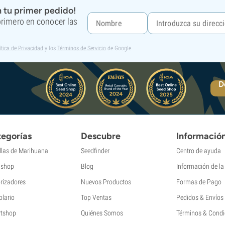
 tu primer pedido!
 primero en conocer las
ítica de Privacidad
y los
Términos de Servicio
de Google.
D
egorías
Descubre
Informació
llas de Marihuana
Seedfinder
Centro de ayuda
shop
Blog
Información de l
rizadores
Nuevos Productos
Formas de Pago
olario
Top Ventas
Pedidos & Envíos
tshop
Quiénes Somos
Términos & Condi