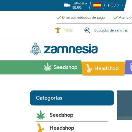
Entregar a
€
(EUR)
EE.UU.
Diversos métodos de pago
Atención
TRIBE
Buscador de semillas
Seedshop
Headshop
Categorías
Seedshop
Headshop