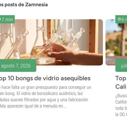
os posts de Zamnesia
7 min
6 
agosto 7, 2026
jul
op 10 bongs de vidrio asequibles
Top 
Cal
 hace falta un gran presupuesto para conseguir un
en bong. El vidrio de borosilicato auténtico, las
¿Busca
ladas suaves filtradas por agua y una fabricación
Califo
lida aparecen igual de a menudo en...
toda l
la OG 