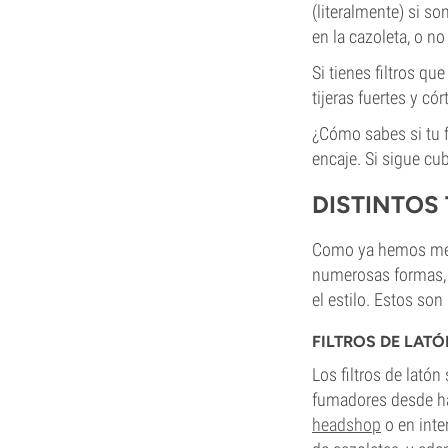
(literalmente) si s
en la cazoleta, o n
Si tienes filtros q
tijeras fuertes y cór
¿Cómo sabes si tu f
encaje. Si sigue cub
DISTINTOS 
Como ya hemos menc
numerosas formas, 
el estilo. Estos son
FILTROS DE LAT
Los filtros de lató
fumadores desde ha
headshop
o en inte