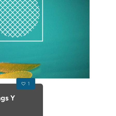
1
ngs Y