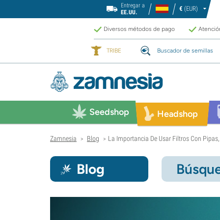
Entregar a
€
(EUR)
EE.UU.
Diversos métodos de pago
Atención
TRIBE
Buscador de semillas
Seedshop
Headshop
Zamnesia
Blog
La Importancia De Usar Filtros Con Pipas
>
>
Blog
Búsque