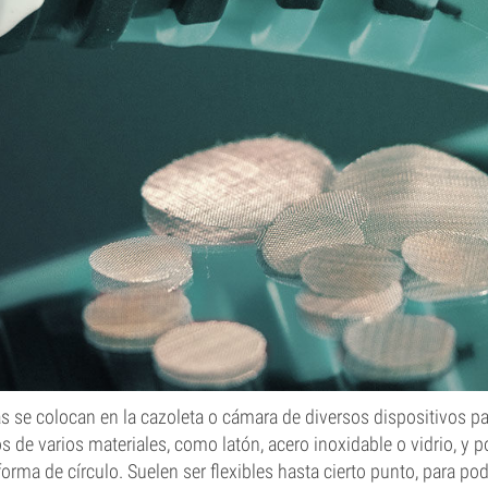
pas se colocan en la cazoleta o cámara de diversos dispositivos p
 de varios materiales, como latón, acero inoxidable o vidrio, y p
orma de círculo. Suelen ser flexibles hasta cierto punto, para pod