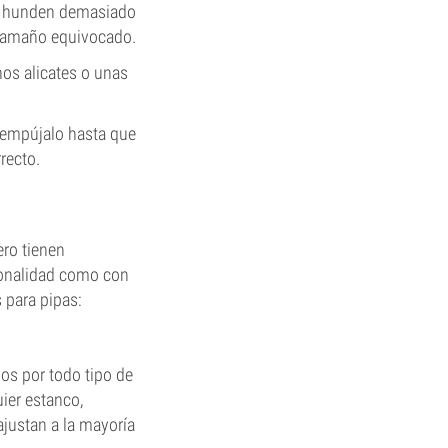
 se hunden demasiado
l tamaño equivocado.
nos alicates o unas
y empújalo hasta que
recto.
ero tienen
ionalidad como con
s para pipas:
dos por todo tipo de
ier estanco,
 ajustan a la mayoría