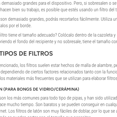
on demasiado grandes para el dispositivo. Pero, si sobresalen o
o hacen bien su trabajo, es posible que estés usando un filtro de
ue son demasiado grandes, podrás recortarlos fácilmente. Utiliza u
talos por el borde.
iltro tiene el tamaño adecuado? Colócalo dentro de la cazoleta 
riendo el fondo del recipiente y no sobresale, tiene el tamaño cor
TIPOS DE FILTROS
ionado, los filtros suelen estar hechos de malla de alambre, p
dependiendo de ciertos factores relacionados tanto con la func
 los materiales más frecuentes que se utilizan para elaborar filtro
ÓN (PARA BONGS DE VIDRIO/CERÁMINA)
n son los más comunes para todo tipo de pipas, y han sido utiliza
ce mucho tiempo. Son baratos y se pueden conseguir en cualqu
rnet. Los filtros de latón son muy fáciles de doblar, por lo que se