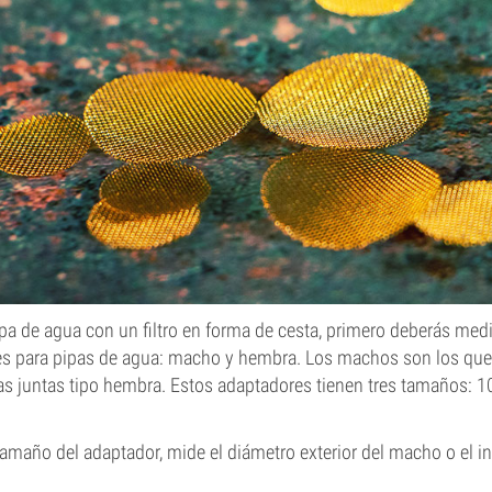
ipa de agua con un filtro en forma de cesta, primero deberás medi
es para pipas de agua: macho y hembra. Los machos son los que 
as juntas tipo hembra. Estos adaptadores tienen tres tamaños: 10
tamaño del adaptador, mide el diámetro exterior del macho o el in