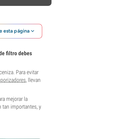
e esta página
de filtro debes
eniza. Para evitar
aporizadores
, llevan
ara mejorar la
n tan importantes, y