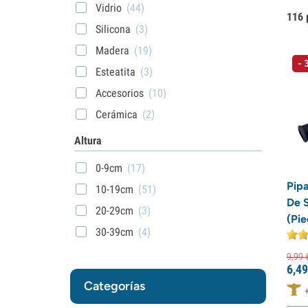
Vidrio
(44)
116 
Silicona
(3)
Madera
(19)
- 
Esteatita
(3)
Accesorios
(10)
Cerámica
(2)
Altura
0-9cm
(17)
Pip
10-19cm
(51)
De S
20-29cm
(3)
(Pi
30-39cm
(4)
9,
99
6,
49
Categorías