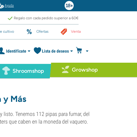
Ayuda
Regalo con cada pedido superior a 60€
e cultivo
Ofertas
Venta
Identifícate
Lista de deseos
Growshop
Shroomshop
a y Más
r y listo. Tenemos 112 pipas para fumar, del
hitters que caben en la moneda del vaquero.