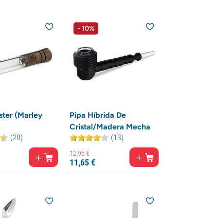
- 10%
ster (Marley
Pipa Híbrida De
Cristal/Madera Mecha
(20)
(13)
12,
95
€
11,
65
€