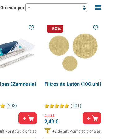
Ordenar por
--
- 50%
ipas (Zamnesia)
Filtros de Latón (100 uni)
(203)
(101)
4,
99
€
2,
49
€
ift Points adicionales
+3 de Gift Points adicionales