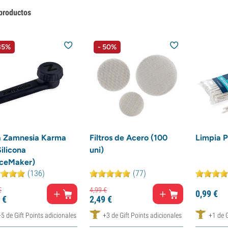
productos
35%
- 50%
a Zamnesia Karma
Filtros de Acero (100
Limpia P
ilicona
uni)
eceMaker)
(136)
(77)
€
4,
99
€
0,
99
€
€
2,
49
€
+5 de Gift Points adicionales
+3 de Gift Points adicionales
+1 de G