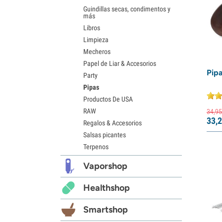
Guindillas secas, condimentos y
más
Libros
Limpieza
Mecheros
Papel de Liar & Accesorios
Pip
Party
Pipas
Productos De USA
RAW
34,
95
33,
2
Regalos & Accesorios
Salsas picantes
Terpenos
Vaporshop
Healthshop
Smartshop