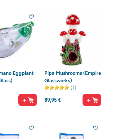
 mano Eggplant
Pipa Mushrooms (Empire
lass)
Glassworks)
(1)
89,
95
€