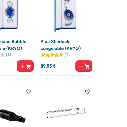
 mano Bubble
Pipa Sherlock
ble (KRYO)
congelable (KRYO)
(1)
(1)
89,
95
€