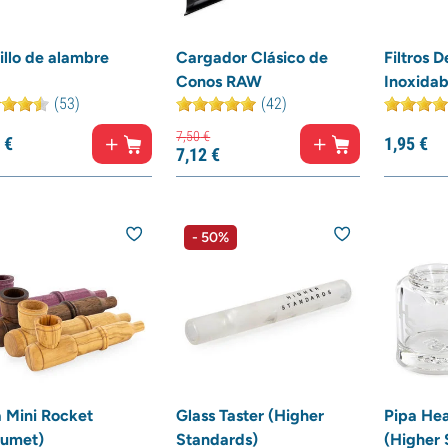
illo de alambre
Cargador Clásico de
Filtros 
Conos RAW
Inoxidab
(53)
(42)
7,
50
€
€
1,
95
€
7,
12
€
- 50%
 Mini Rocket
Glass Taster (Higher
Pipa He
lumet)
Standards)
(Higher 