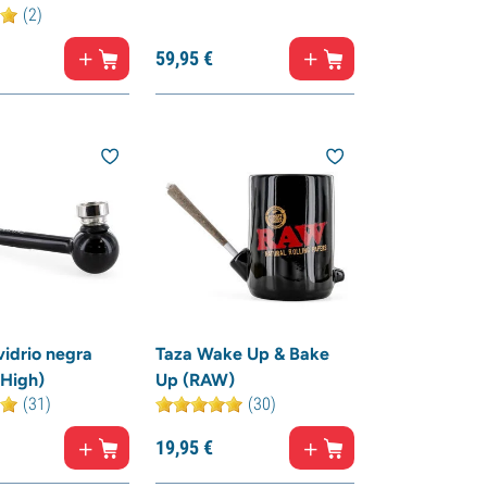
(2)
59,
95
€
vidrio negra
Taza Wake Up & Bake
High)
Up (RAW)
(31)
(30)
19,
95
€