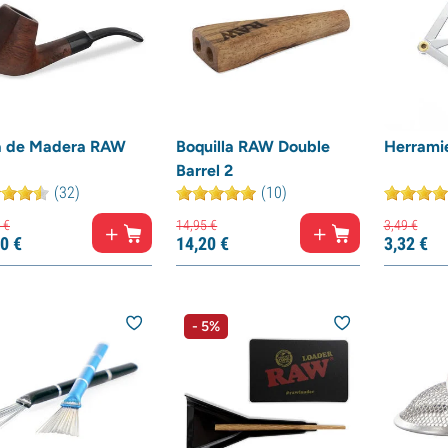
a de Madera RAW
Boquilla RAW Double
Herramie
Barrel 2
(32)
(10)
€
14,
95
€
3,
49
€
0
€
14,
20
€
3,
32
€
- 5%