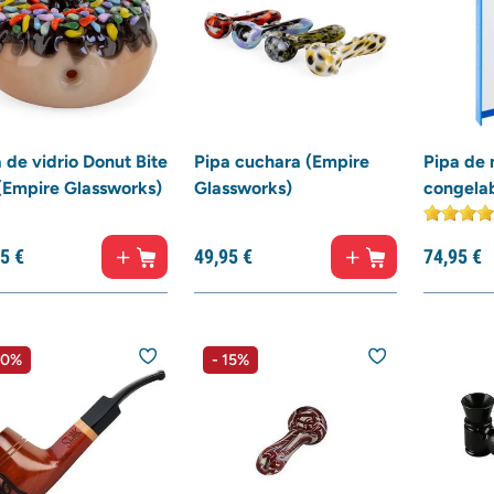
 de vidrio Donut Bite
Pipa cuchara (Empire
Pipa de
(Empire Glassworks)
Glassworks)
congela
5
€
49,
95
€
74,
95
€
10%
- 15%