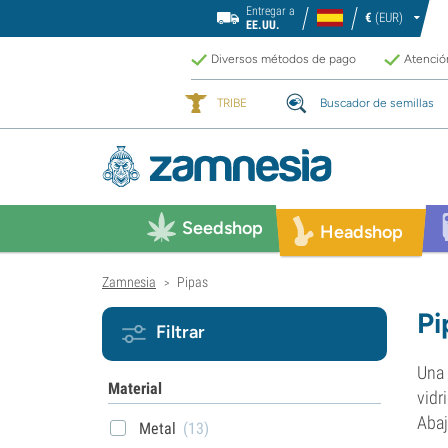
Entregar a
€
(EUR)
EE.UU.
Diversos métodos de pago
Atención
TRIBE
Buscador de semillas
Seedshop
Headshop
Zamnesia
Pipas
>
Pi
Filtrar
Una
Material
vidr
Abaj
Metal
(13)