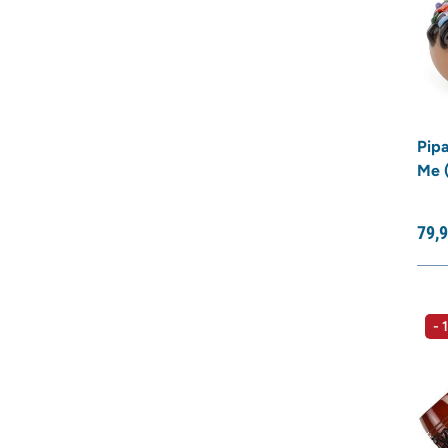
Pipa
Me 
79,
9
- 