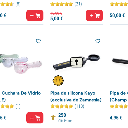
(8)
(21)
10,
00
€
0
€
50,
00
€
5,
00
€
a Cuchara De Vidrio
Pipa de silicona Kayo
Pipa de 
LE)
(exclusiva de Zamnesia)
(Champ 
(1)
(118)
250
5
€
4,
95
€
Gift Points