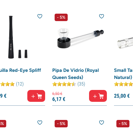
- 5%
illa Red-Eye Spliff
Pipa De Vidrio (Royal
Small Ta
Queen Seeds)
Natural)
(12)
(35)
6,
50
€
9
€
25,
00
€
6,
17
€
5%
- 5%
- 5%