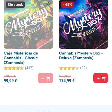
Sin stock
- 65%
Caja Misteriosa de
Cannabis Mystery Box -
Cannabis - Classic
Deluxe (Zamnesia)
(Zamnesia)
(417)
(89)
370,
00
€
500,
00
€
99,
99
€
174,
99
€