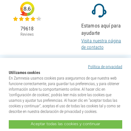
8.6
Estamos aquí para
79618
ayudarte
Reviews
Visita nuestra página
de contacto
Política de privacidad
Utilizamos cookies
En Zamnesia usamos cookies para asegurarnos de que nuestra web
funcione correctamente, para guardar tus preferencias, y para obtener
información sobre tu comportamiento online. Al hacer clic en
'configuración de cookies', podrás leer más sobre las cookies que
usamos y ajustar tus preferencias. Al hacer clic en "aceptar todas las
cookies y continuar", aceptas el uso de todas las cookies tal y como se
describe en nuestra declaración de privacidad y cookies.
Aceptar todas las cookies y continuar
* Nuestras semillas se venden como suvenires. La germinación de semillas es ilegal en muchos
países. Infórmate antes de efectuar tu compra. Al realizar tu pedido indicas que eres mayor de edad en