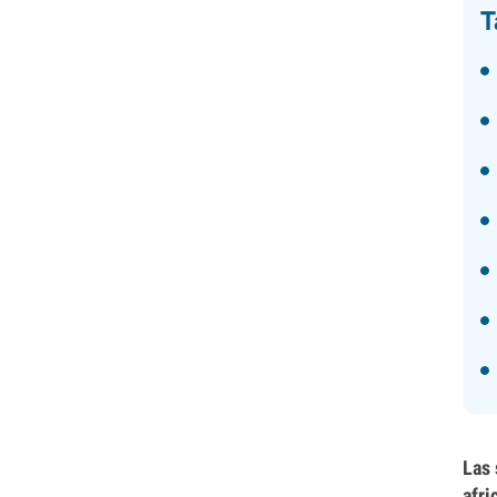
T
Las 
afri