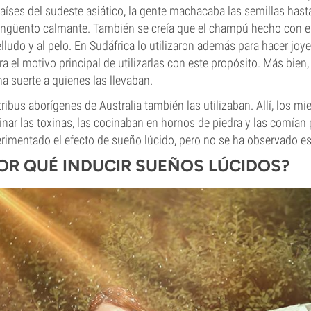
aíses del sudeste asiático, la gente machacaba las semillas has
ngüento calmante. También se creía que el champú hecho con est
lludo y al pelo. En Sudáfrica lo utilizaron además para hacer joy
ra el motivo principal de utilizarlas con este propósito. Más bie
a suerte a quienes las llevaban.
tribus aborígenes de Australia también las utilizaban. Allí, los mi
inar las toxinas, las cocinaban en hornos de piedra y las comían 
rimentado el efecto de sueño lúcido, pero no se ha observado est
OR QUÉ INDUCIR SUEÑOS LÚCIDOS?