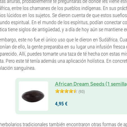
tas alturas, probablemente te preguntarás de dónde les viene est
frica, entre los chamanes de los pueblos indígenas. En sus práct
os lúcidos en los sujetos. Se dieron cuenta de que estos sueños
undo espiritual. En el mundo de los espíritus, podían conectar c
tica tiene siglos de antigüedad, y a día de hoy aún se mantiene
embargo, este no fue el único uso que le dieron en Sudáfrica. Cu
onían de ello, la gente preparaba en su lugar una infusión fresca 
parecido. Allí, puedes tomarte una taza de té hecha con estas mi
ta. Pero este té tenía además una aplicación holística. En concret
ulación sanguínea.
African Dream Seeds (1 semilla
(93)
4,
95
€
herbolarios tradicionales también encontraron otras formas de 