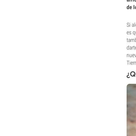
de l
Si a
es q
tamb
dart
nuev
Tier
¿Q