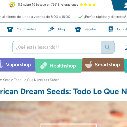
8.6 sobre 10 basado en 79618 valoraciones
 al cliente de lunes a viernes de 8:00 a 16:00
¡Envíos rápidos y discretos!
Merchandise
Blog
Recetas
Guía d
Vaporshop
Smartshop
Healthshop
m Seeds: Todo Lo Que Necesitas Saber
rican Dream Seeds: Todo Lo Que N