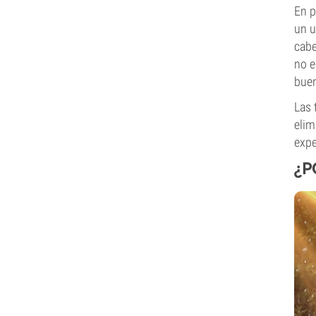
En p
un u
cabe
no e
buen
Las 
elim
expe
¿P