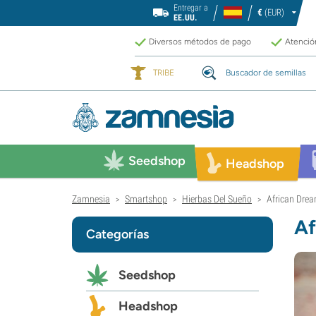
Entregar a
€
(EUR)
EE.UU.
Diversos métodos de pago
Atención
TRIBE
Buscador de semillas
Seedshop
Headshop
Zamnesia
Smartshop
Hierbas Del Sueño
African Drea
>
>
>
Af
Categorías
Seedshop
Headshop