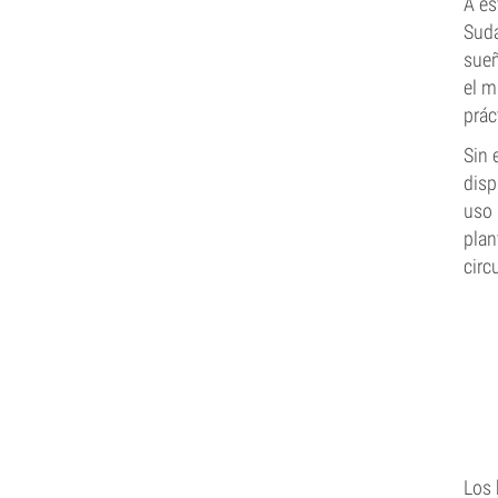
A es
Sudá
sueñ
el m
prác
Sin 
disp
uso 
plan
circ
Los 