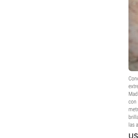
Cono
extr
Mada
con 
metr
bril
las 
US