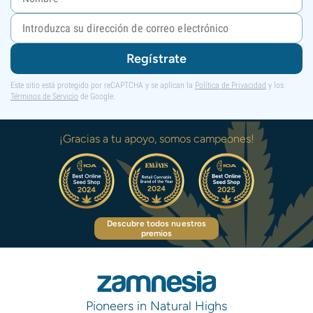
Regístrate
Este sitio está protegido por reCAPTCHA y se aplican la
Política de Privacidad
y los
Términos de Servicio
de Google.
¡Gracias a tu apoyo, somos campeones!
Descubre todos nuestros
premios
Pioneers in Natural Highs