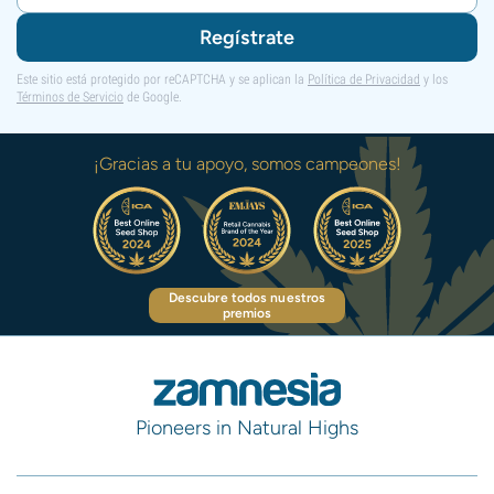
Regístrate
Este sitio está protegido por reCAPTCHA y se aplican la
Política de Privacidad
y los
Términos de Servicio
de Google.
¡Gracias a tu apoyo, somos campeones!
Descubre todos nuestros
premios
Pioneers in Natural Highs