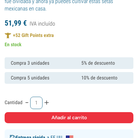
fue olvidada y ahora ya puedes cultivar estas setas
mexicanas en casa.
51,
99
€
IVA incluído
+
52
Gift Points extra
En stock
Compra 3 unidades
5% de descuento
Compra 5 unidades
10% de descuento
-
+
Cantidad
Entrega rápida
a EE.UU.