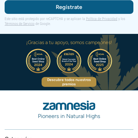
Regístrate
Este sitio está protegido por reCAPTCHA y se aplican la
Política de Privacidad
y los
Términos de Servicio
de Google.
¡Gracias a tu apoyo, somos campeones!
Descubre todos nuestros
premios
Pioneers in Natural Highs