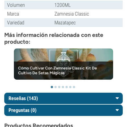
Volumen
1200ML
Marca
Zamnesia Classic
Variedad
Mazatapec
Más información relacionada con este
producto:
Cómo Cultivar Con Zamnesia Classic Kit De
Cultivo De Setas Mágicas
Reseñas (143)
Preguntas
(0)
Productos Recomendados