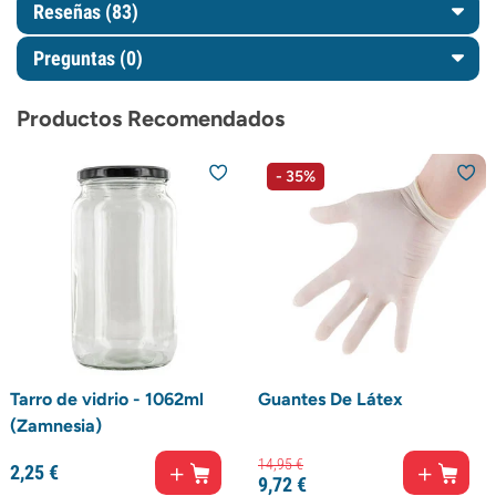
Reseñas (83)
Preguntas
(0)
Productos Recomendados
- 35%
Tarro de vidrio - 1062ml
Guantes De Látex
(Zamnesia)
14,
95
€
2,
25
€
9,
72
€