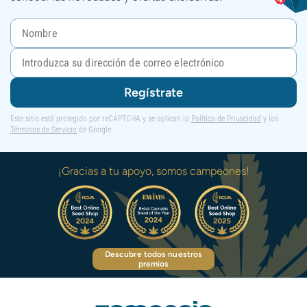
Regístrate
Este sitio está protegido por reCAPTCHA y se aplican la
Política de Privacidad
y los
Términos de Servicio
de Google.
¡Gracias a tu apoyo, somos campeones!
Descubre todos nuestros
premios