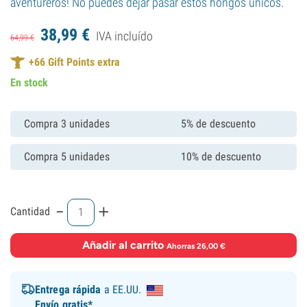
aventureros! No puedes dejar pasar estos hongos únicos.
38,
99
€
IVA incluído
64,
99
€
+
66
Gift Points extra
En stock
Compra 3 unidades
5% de descuento
Compra 5 unidades
10% de descuento
-
+
Cantidad
Añadir al carrito
·
Ahorras 26,00 €
Entrega rápida
a EE.UU.
Envío gratis*