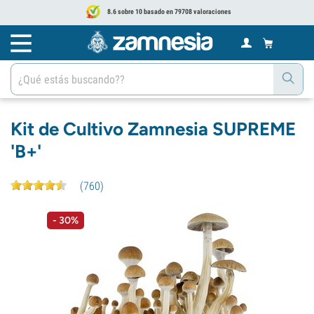
8.6 sobre 10 basado en 79708 valoraciones
Kit de Cultivo Zamnesia SUPREME
'B+'
(
760
)
- 30%