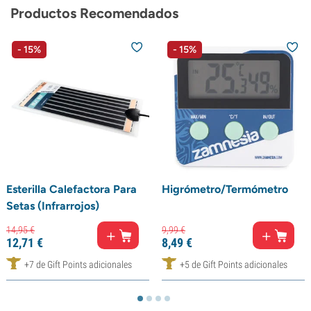
Productos Recomendados
- 15%
- 15%
Esterilla Calefactora Para
Higrómetro/Termómetro
Setas (Infrarrojos)
14,
95
€
9,
99
€
12,
71
€
8,
49
€
+7 de Gift Points adicionales
+5 de Gift Points adicionales