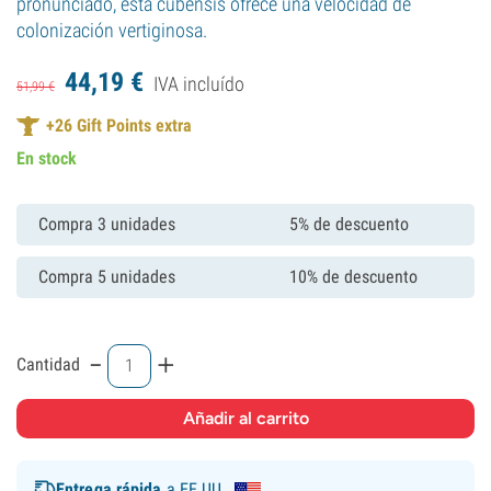
pronunciado, esta cubensis ofrece una velocidad de
colonización vertiginosa.
44,
19
€
IVA incluído
51,
99
€
+
26
Gift Points extra
En stock
Compra 3 unidades
5% de descuento
Compra 5 unidades
10% de descuento
-
+
Cantidad
Entrega rápida
a EE.UU.