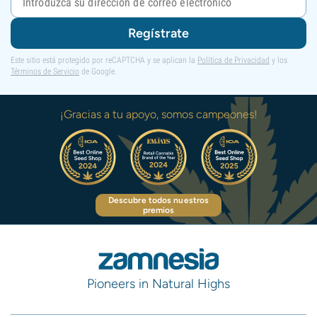
Regístrate
Este sitio está protegido por reCAPTCHA y se aplican la
Política de Privacidad
y los
Términos de Servicio
de Google.
¡Gracias a tu apoyo, somos campeones!
Descubre todos nuestros
premios
Pioneers in Natural Highs