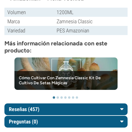
Volumen
1200ML
Marca
Zamnesia Classic
Variedad
PES Amazonian
Más información relacionada con este
producto:
Cómo Cultivar Con Zamnesia Classic Kit De
Cultivo De Setas Mágicas
Reseñas (457)
Preguntas
(0)