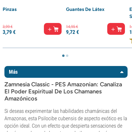
Pinzas
Guantes De Látex
E
S
3,
99
€
14,
95
€
1
3,
79
€
9,
72
€
1
Más
Zamnesia Classic - PES Amazonian: Canaliza
El Poder Espiritual De Los Chamanes
Amazónicos
Si deseas experimentar las habilidades chamánicas del
Amazonas, esta Psilocibe cubensis de aspecto exótico es la
opción ideal. Con un efecto que despierta sensaciones de