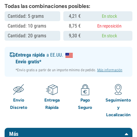
Todas las combinaciones posibles:
Cantidad: 5 grams
4,
21
€
En stock
Cantidad: 10 grams
8,
75
€
En reposición
Cantidad: 20 grams
9,
30
€
En stock
Entrega rápida
a EE.UU.
Envío gratis*
*Envío gratis a partir de un importe mínimo de pedido.
Más información
Envío
Entrega
Pago
Seguimiento
Discreto
Rápida
Seguro
y
Localización
Más