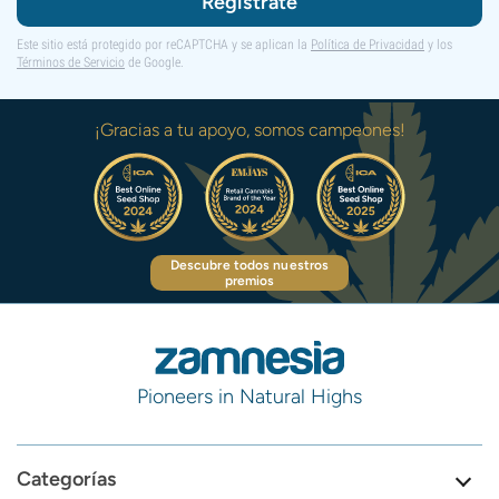
Regístrate
Este sitio está protegido por reCAPTCHA y se aplican la
Política de Privacidad
y los
Términos de Servicio
de Google.
¡Gracias a tu apoyo, somos campeones!
Descubre todos nuestros
premios
Pioneers in Natural Highs
Categorías