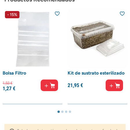
- 15%
Bolsa Filtro
Kit de sustrato esterilizado
1,
50
€
21,
95
€
1,
27
€