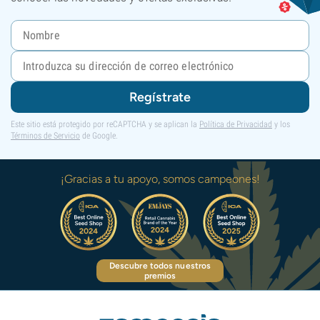
Regístrate
Este sitio está protegido por reCAPTCHA y se aplican la
Política de Privacidad
y los
Términos de Servicio
de Google.
¡Gracias a tu apoyo, somos campeones!
Descubre todos nuestros
premios