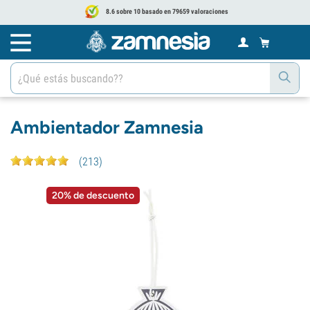
8.6 sobre 10 basado en 79659 valoraciones
Ambientador Zamnesia
(
213
)
20% de descuento