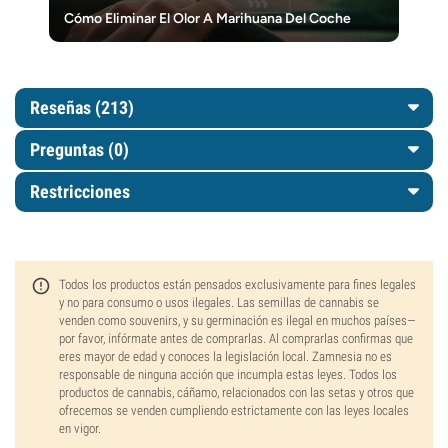
Cómo Eliminar El Olor A Marihuana Del Coche
Reseñas (213)
Preguntas
(0)
Restricciones
Todos los productos están pensados exclusivamente para fines legales
y no para consumo o usos ilegales. Las semillas de cannabis se
venden como souvenirs, y su germinación es ilegal en muchos países—
por favor, infórmate antes de comprarlas. Al comprarlas confirmas que
eres mayor de edad y conoces la legislación local. Zamnesia no es
responsable de ninguna acción que incumpla estas leyes. Todos los
productos de cannabis, cáñamo, relacionados con las setas y otros que
ofrecemos se venden cumpliendo estrictamente con las leyes locales
en vigor.