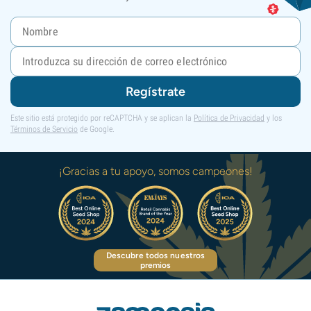
Regístrate
Este sitio está protegido por reCAPTCHA y se aplican la
Política de Privacidad
y los
Términos de Servicio
de Google.
¡Gracias a tu apoyo, somos campeones!
Descubre todos nuestros
premios