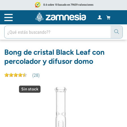
8.6 sobre 10 basado en 79659 valoraciones
Bong de cristal Black Leaf con
percolador y difusor domo
(
28
)
Sin stock