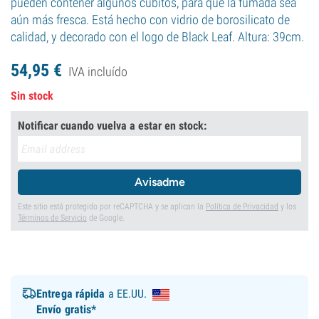
pueden contener algunos cubitos, para que la fumada sea
aún más fresca. Está hecho con vidrio de borosilicato de
calidad, y decorado con el logo de Black Leaf. Altura: 39cm.
54,
95
€
IVA incluído
Sin stock
Notificar cuando vuelva a estar en stock:
Avisadme
Este sitio está protegido por reCAPTCHA y se aplican la
Política de Privacidad
y los
Términos de Servicio
de Google.
Entrega rápida
a EE.UU.
Envío gratis*