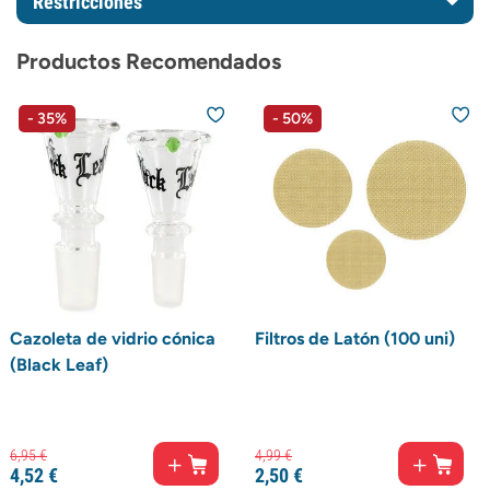
Restricciones
Productos Recomendados
- 35%
- 50%
Cazoleta de vidrio cónica
Filtros de Latón (100 uni)
(Black Leaf)
6,
95
€
4,
99
€
4,
52
€
2,
50
€