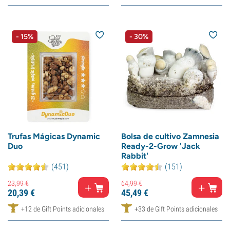
- 15%
- 30%
Trufas Mágicas Dynamic
Bolsa de cultivo Zamnesia
Duo
Ready-2-Grow 'Jack
Rabbit'
(451)
(151)
23,
99
€
64,
99
€
20,
39
€
45,
49
€
+12 de Gift Points adicionales
+33 de Gift Points adicionales