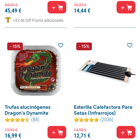
64,
99
€
16,
99
€
45,
49
€
14,
44
€
+33 de Gift Points adicionales
- 15%
- 15%
Trufas alucinógenas
Esterilla Calefactora Para
Dragon's Dynamite
Setas (Infrarrojos)
(84)
(2036)
19,
99
€
14,
95
€
16,
99
€
12,
71
€