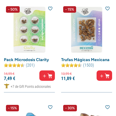
- 50%
- 15%
Pack Microdosis Clarity
Trufas Mágicas Mexicana
(201)
(1503)
14,
99
€
13,
99
€
7,
49
€
11,
89
€
+7 de Gift Points adicionales
- 15%
- 30%