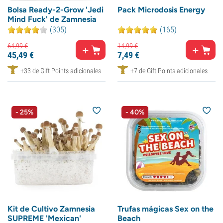
Bolsa Ready-2-Grow 'Jedi
Pack Microdosis Energy
Mind Fuck' de Zamnesia
(305)
(165)
64,
99
€
14,
99
€
45,
49
€
7,
49
€
+33 de Gift Points adicionales
+7 de Gift Points adicionales
- 25%
- 40%
Kit de Cultivo Zamnesia
Trufas mágicas Sex on the
SUPREME 'Mexican'
Beach