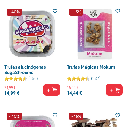
- 40%
- 15%
Trufas alucinógenas
Trufas Mágicas Mokum
SugaShrooms
(150)
(237)
24,
99
€
16,
99
€
14,
99
€
14,
44
€
- 40%
- 15%