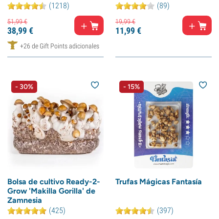
(1218)
(89)
51,
99
€
19,
99
€
38,
99
€
11,
99
€
+26 de Gift Points adicionales
- 30%
- 15%
Bolsa de cultivo Ready-2-
Trufas Mágicas Fantasía
Grow 'Makilla Gorilla' de
Zamnesia
(425)
(397)