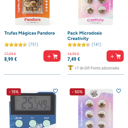
Trufas Mágicas Pandora
Pack Microdosis
Creativity
(751)
(141)
17,
99
€
14,
99
€
8,
99
€
7,
49
€
+7 de Gift Points adicionales
- 15%
- 50%