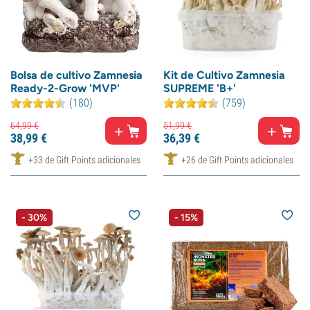
Bolsa de cultivo Zamnesia
Kit de Cultivo Zamnesia
Ready-2-Grow 'MVP'
SUPREME 'B+'
(180)
(759)
64,
99
€
51,
99
€
38,
99
€
36,
39
€
+33 de Gift Points adicionales
+26 de Gift Points adicionales
- 30%
- 15%