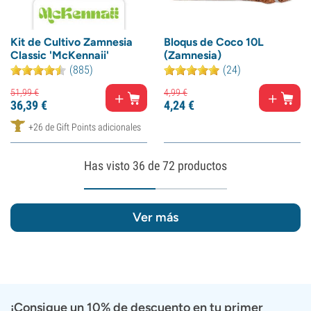
Kit de Cultivo Zamnesia
Bloqus de Coco 10L
Classic 'McKennaii'
(Zamnesia)
(885)
(24)
51,
99
€
4,
99
€
36,
39
€
4,
24
€
+26 de Gift Points adicionales
Has visto
36
de 72 productos
Ver más
¡Consigue un 10% de descuento en tu primer