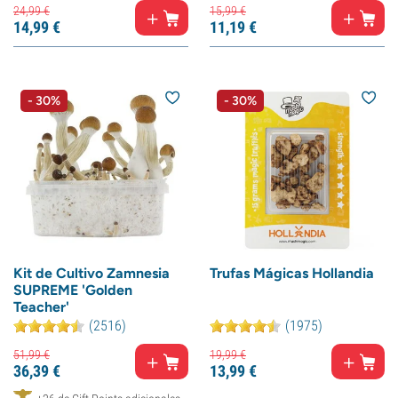
24,
99
€
15,
99
€
14,
99
€
11,
19
€
- 30%
- 30%
Kit de Cultivo Zamnesia
Trufas Mágicas Hollandia
SUPREME 'Golden
Teacher'
(2516)
(1975)
51,
99
€
19,
99
€
36,
39
€
13,
99
€