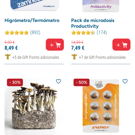
Higrómetro/Termómetro
Pack de microdosis
Productivity
(892)
(174)
9,
99
€
14,
99
€
8,
49
€
7,
49
€
+5 de Gift Points adicionales
+7 de Gift Points adicionales
- 30%
- 50%