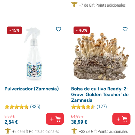
+7 de Gift Points adicionales
- 15%
- 40%
Pulverizador (Zamnesia)
Bolsa de cultivo Ready-2-
Grow 'Golden Teacher' de
Zamnesia
(835)
(127)
2,
99
€
64,
99
€
2,
54
€
38,
99
€
+2 de Gift Points adicionales
+33 de Gift Points adicionales