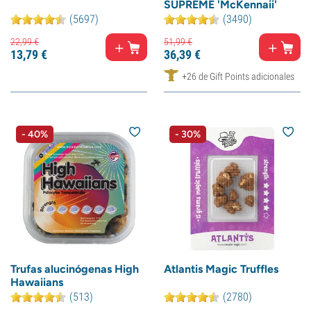
SUPREME 'McKennaii'
(5697)
(3490)
22,
99
€
51,
99
€
13,
79
€
36,
39
€
+26 de Gift Points adicionales
- 40%
- 30%
Trufas alucinógenas High
Atlantis Magic Truffles
Hawaiians
(513)
(2780)