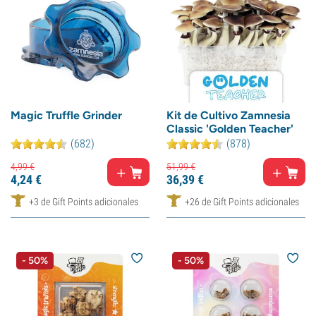
Magic Truffle Grinder
Kit de Cultivo Zamnesia
Classic 'Golden Teacher'
(682)
(878)
4,
99
€
51,
99
€
4,
24
€
36,
39
€
+3 de Gift Points adicionales
+26 de Gift Points adicionales
- 50%
- 50%