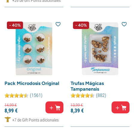
+26 de Gift Points adicionales
- 40%
- 40%
Pack Microdosis Original
Trufas Mágicas
Tampanensis
(1561)
(882)
14,
99
€
13,
99
€
8,
99
€
8,
39
€
+7 de Gift Points adicionales