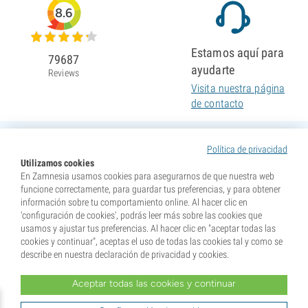
8.6
Estamos aquí para
79687
ayudarte
Reviews
Visita nuestra página
de contacto
Política de privacidad
Utilizamos cookies
En Zamnesia usamos cookies para asegurarnos de que nuestra web
funcione correctamente, para guardar tus preferencias, y para obtener
información sobre tu comportamiento online. Al hacer clic en
'configuración de cookies', podrás leer más sobre las cookies que
usamos y ajustar tus preferencias. Al hacer clic en "aceptar todas las
cookies y continuar", aceptas el uso de todas las cookies tal y como se
describe en nuestra declaración de privacidad y cookies.
Aceptar todas las cookies y continuar
* Nuestras semillas se venden como suvenires. La germinación de semillas es ilegal en muchos
países. Infórmate antes de efectuar tu compra. Al realizar tu pedido indicas que eres mayor de edad en
tu lugar de residencia y que conoces las normativas locales. También eximes de toda responsabilidad a