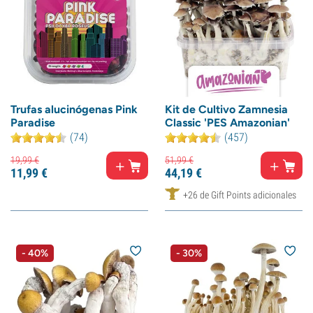
Trufas alucinógenas Pink
Kit de Cultivo Zamnesia
Paradise
Classic 'PES Amazonian'
(74)
(457)
19,
99
€
51,
99
€
11,
99
€
44,
19
€
+26 de Gift Points adicionales
- 40%
- 30%