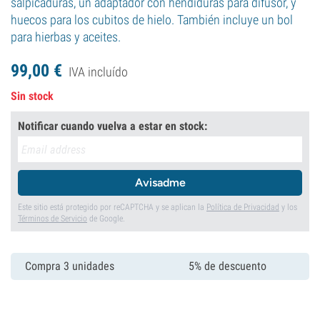
salpicaduras, un adaptador con hendiduras para difusor, y
huecos para los cubitos de hielo. También incluye un bol
para hierbas y aceites.
99,
00
€
IVA incluído
Sin stock
Notificar cuando vuelva a estar en stock:
Avisadme
Este sitio está protegido por reCAPTCHA y se aplican la
Política de Privacidad
y los
Términos de Servicio
de Google.
Compra 3 unidades
5% de descuento