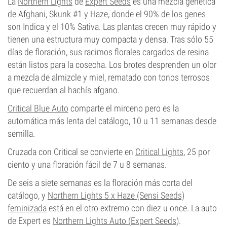
La
Northern Lights
de
Expert Seeds
es una mezcla genética
de Afghani, Skunk #1 y Haze, donde el 90% de los genes
son Indica y el 10% Sativa. Las plantas crecen muy rápido y
tienen una estructura muy compacta y densa. Tras sólo 55
días de floración, sus racimos florales cargados de resina
están listos para la cosecha. Los brotes desprenden un olor
a mezcla de almizcle y miel, rematado con tonos terrosos
que recuerdan al hachís afgano.
Critical Blue Auto
comparte el mirceno pero es la
automática más lenta del catálogo, 10 u 11 semanas desde
semilla.
Cruzada con Critical se convierte en
Critical Lights
, 25 por
ciento y una floración fácil de 7 u 8 semanas.
De seis a siete semanas es la floración más corta del
catálogo, y
Northern Lights 5 x Haze (Sensi Seeds)
feminizada
está en el otro extremo con diez u once. La auto
de Expert es
Northern Lights Auto (Expert Seeds)
.