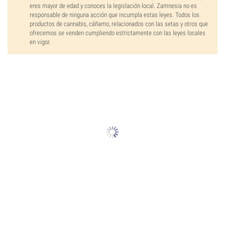
eres mayor de edad y conoces la legislación local. Zamnesia no es
responsable de ninguna acción que incumpla estas leyes. Todos los
productos de cannabis, cáñamo, relacionados con las setas y otros que
ofrecemos se venden cumpliendo estrictamente con las leyes locales
en vigor.