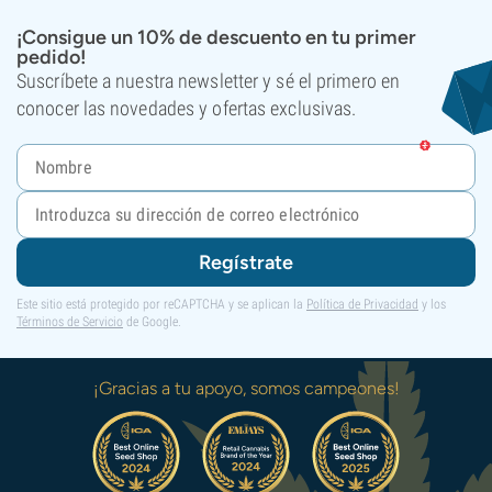
¡Consigue un 10% de descuento en tu primer
pedido!
Suscríbete a nuestra newsletter y sé el primero en
conocer las novedades y ofertas exclusivas.
Regístrate
Este sitio está protegido por reCAPTCHA y se aplican la
Política de Privacidad
y los
Términos de Servicio
de Google.
¡Gracias a tu apoyo, somos campeones!