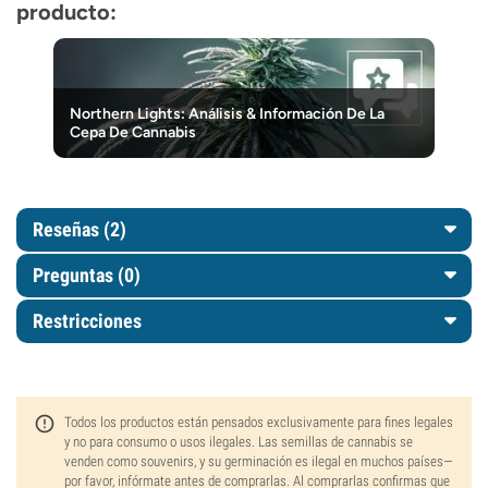
producto:
Northern Lights: Análisis & Información De La
Cepa De Cannabis
Reseñas (2)
Preguntas
(0)
Restricciones
Todos los productos están pensados exclusivamente para fines legales
y no para consumo o usos ilegales. Las semillas de cannabis se
venden como souvenirs, y su germinación es ilegal en muchos países—
por favor, infórmate antes de comprarlas. Al comprarlas confirmas que