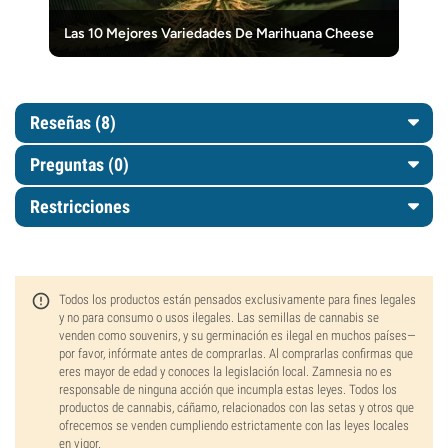
Las 10 Mejores Variedades De Marihuana Cheese
Reseñas (8)
Preguntas
(0)
Restricciones
Todos los productos están pensados exclusivamente para fines legales
y no para consumo o usos ilegales. Las semillas de cannabis se
venden como souvenirs, y su germinación es ilegal en muchos países—
por favor, infórmate antes de comprarlas. Al comprarlas confirmas que
eres mayor de edad y conoces la legislación local. Zamnesia no es
responsable de ninguna acción que incumpla estas leyes. Todos los
productos de cannabis, cáñamo, relacionados con las setas y otros que
ofrecemos se venden cumpliendo estrictamente con las leyes locales
en vigor.