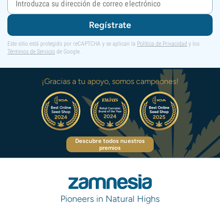
Regístrate
Este sitio está protegido por reCAPTCHA y se aplican la
Política de Privacidad
y los
Términos de Servicio
de Google.
¡Gracias a tu apoyo, somos campeones!
Descubre todos nuestros
premios
Pioneers in Natural Highs