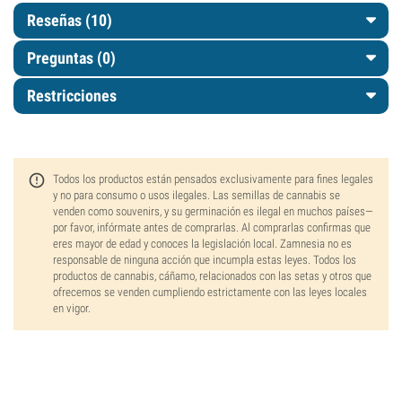
Reseñas (10)
Preguntas
(0)
Restricciones
Todos los productos están pensados exclusivamente para fines legales
y no para consumo o usos ilegales. Las semillas de cannabis se
venden como souvenirs, y su germinación es ilegal en muchos países—
por favor, infórmate antes de comprarlas. Al comprarlas confirmas que
eres mayor de edad y conoces la legislación local. Zamnesia no es
responsable de ninguna acción que incumpla estas leyes. Todos los
productos de cannabis, cáñamo, relacionados con las setas y otros que
ofrecemos se venden cumpliendo estrictamente con las leyes locales
en vigor.