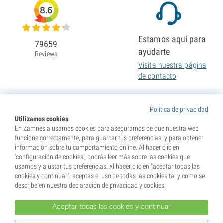
8.6
Estamos aquí para
79659
ayudarte
Reviews
Visita nuestra página
de contacto
Política de privacidad
Utilizamos cookies
En Zamnesia usamos cookies para asegurarnos de que nuestra web
funcione correctamente, para guardar tus preferencias, y para obtener
información sobre tu comportamiento online. Al hacer clic en
'configuración de cookies', podrás leer más sobre las cookies que
usamos y ajustar tus preferencias. Al hacer clic en "aceptar todas las
cookies y continuar", aceptas el uso de todas las cookies tal y como se
describe en nuestra declaración de privacidad y cookies.
Aceptar todas las cookies y continuar
* Nuestras semillas se venden como suvenires. La germinación de semillas es ilegal en muchos
países. Infórmate antes de efectuar tu compra. Al realizar tu pedido indicas que eres mayor de edad en