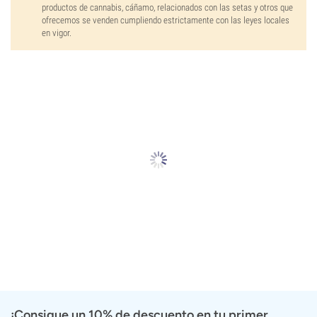
productos de cannabis, cáñamo, relacionados con las setas y otros que
ofrecemos se venden cumpliendo estrictamente con las leyes locales
en vigor.
¡Consigue un 10% de descuento en tu primer