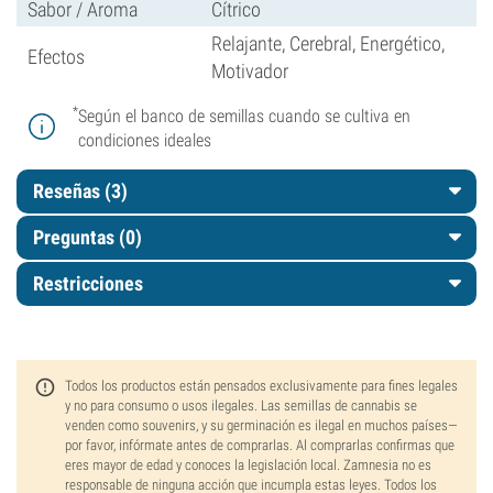
Sabor / Aroma
Cítrico
Relajante, Cerebral, Energético,
Efectos
Motivador
*
Según el banco de semillas cuando se cultiva en
condiciones ideales
Reseñas (3)
Preguntas
(0)
Restricciones
Todos los productos están pensados exclusivamente para fines legales
y no para consumo o usos ilegales. Las semillas de cannabis se
venden como souvenirs, y su germinación es ilegal en muchos países—
por favor, infórmate antes de comprarlas. Al comprarlas confirmas que
eres mayor de edad y conoces la legislación local. Zamnesia no es
responsable de ninguna acción que incumpla estas leyes. Todos los