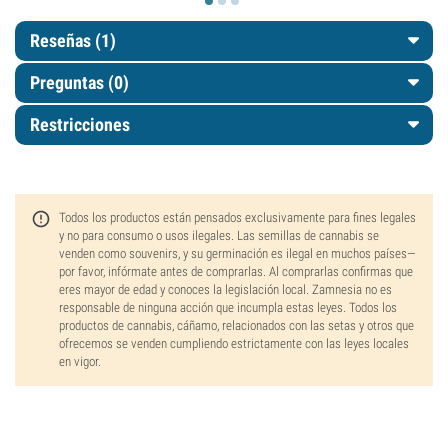
Reseñas (1)
Preguntas
(0)
Restricciones
Todos los productos están pensados exclusivamente para fines legales
y no para consumo o usos ilegales. Las semillas de cannabis se
venden como souvenirs, y su germinación es ilegal en muchos países—
por favor, infórmate antes de comprarlas. Al comprarlas confirmas que
eres mayor de edad y conoces la legislación local. Zamnesia no es
responsable de ninguna acción que incumpla estas leyes. Todos los
productos de cannabis, cáñamo, relacionados con las setas y otros que
ofrecemos se venden cumpliendo estrictamente con las leyes locales
en vigor.