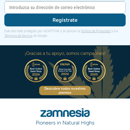
Regístrate
Este sitio está protegido por reCAPTCHA y se aplican la
Política de Privacidad
y los
Términos de Servicio
de Google.
¡Gracias a tu apoyo, somos campeones!
Descubre todos nuestros
premios
Pioneers in Natural Highs