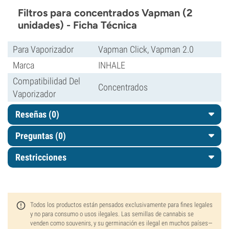
Filtros para concentrados Vapman (2
unidades) - Ficha Técnica
Para Vaporizador
Vapman Click, Vapman 2.0
Marca
INHALE
Compatibilidad Del
Concentrados
Vaporizador
Reseñas (0)
Preguntas
(0)
Restricciones
Todos los productos están pensados exclusivamente para fines legales
y no para consumo o usos ilegales. Las semillas de cannabis se
venden como souvenirs, y su germinación es ilegal en muchos países—