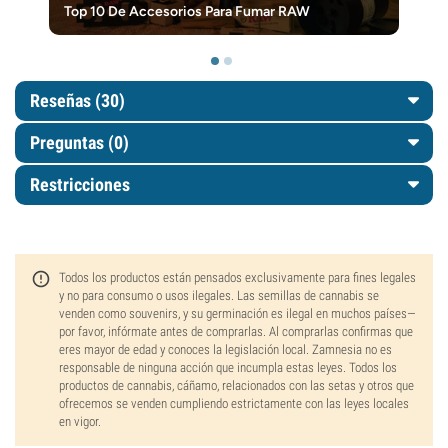
Top 10 De Accesorios Para Fumar RAW
Reseñas (30)
Preguntas
(0)
Restricciones
Todos los productos están pensados exclusivamente para fines legales
y no para consumo o usos ilegales. Las semillas de cannabis se
venden como souvenirs, y su germinación es ilegal en muchos países—
por favor, infórmate antes de comprarlas. Al comprarlas confirmas que
eres mayor de edad y conoces la legislación local. Zamnesia no es
responsable de ninguna acción que incumpla estas leyes. Todos los
productos de cannabis, cáñamo, relacionados con las setas y otros que
ofrecemos se venden cumpliendo estrictamente con las leyes locales
en vigor.