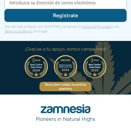
Regístrate
Este sitio está protegido por reCAPTCHA y se aplican la
Política de Privacidad
y los
Términos de Servicio
de Google.
¡Gracias a tu apoyo, somos campeones!
Descubre todos nuestros
premios
Pioneers in Natural Highs