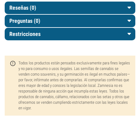
Reseñas (0)
Preguntas
(0)
Restricciones
Todos los productos están pensados exclusivamente para fines legales
y no para consumo o usos ilegales. Las semillas de cannabis se
venden como souvenirs, y su germinación es ilegal en muchos países—
por favor, infórmate antes de comprarlas. Al comprarlas confirmas que
eres mayor de edad y conoces la legislación local. Zamnesia no es
responsable de ninguna acción que incumpla estas leyes. Todos los
productos de cannabis, cáñamo, relacionados con las setas y otros que
ofrecemos se venden cumpliendo estrictamente con las leyes locales
en vigor.