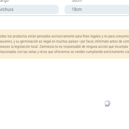
Largo
30cm
Anchura
18cm
odos los productos están pensados exclusivamente para fines legales y no para consumo
ouvenirs, y su germinación es ilegal en muchos países—por favor, infórmate antes de co
onoces la legislación local. Zamnesia no es responsable de ninguna acción que incumpla 
elacionados con las setas y otros que ofrecemos se venden cumpliendo estrictamente con 