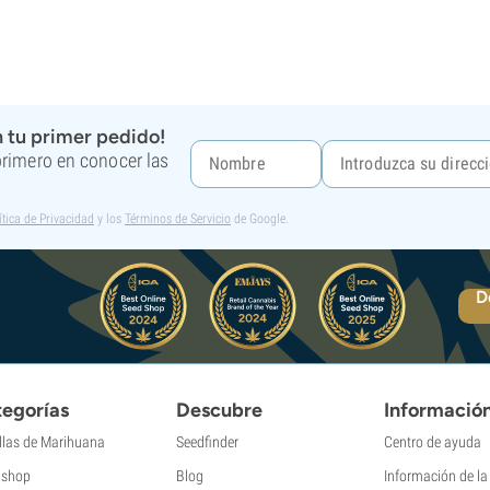
 tu primer pedido!
 primero en conocer las
ítica de Privacidad
y los
Términos de Servicio
de Google.
D
egorías
Descubre
Informació
llas de Marihuana
Seedfinder
Centro de ayuda
shop
Blog
Información de l