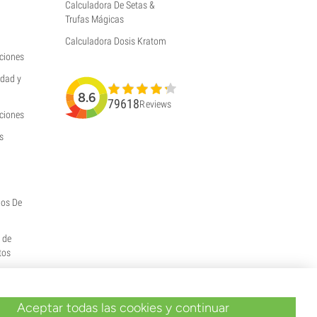
Calculadora De Setas &
Trufas Mágicas
Calculadora Dosis Kratom
ciones
idad y
8.6
79618
Reviews
uciones
s
hos De
y de
tos
Aceptar todas las cookies y continuar