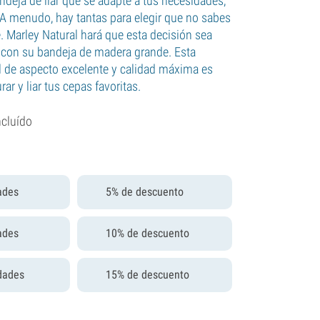
ndeja de liar que se adapte a tus necesidades,
. A menudo, hay tantas para elegir que no sabes
e. Marley Natural hará que esta decisión sea
 con su bandeja de madera grande. Esta
il de aspecto excelente y calidad máxima es
urar y liar tus cepas favoritas.
ncluído
ades
5% de descuento
ades
10% de descuento
dades
15% de descuento