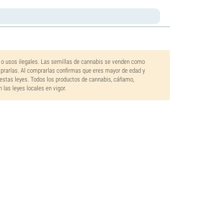
 o usos ilegales. Las semillas de cannabis se venden como
mprarlas. Al comprarlas confirmas que eres mayor de edad y
estas leyes. Todos los productos de cannabis, cáñamo,
las leyes locales en vigor.