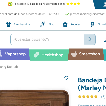
8.6 sobre 10 basado en 79618 valoraciones
 al cliente de lunes a viernes de 8:00 a 16:00
¡Envíos rápidos y discretos!
Merchandise
Blog
Recetas
Guía d
Vaporshop
Smartshop
Healthshop
rley Natural)
Bandeja 
(Marley 
(
3
)