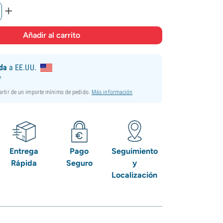
+
ida
a EE.UU.
*
partir de un importe mínimo de pedido.
Más información
Entrega
Pago
Seguimiento
Rápida
Seguro
y
Localización