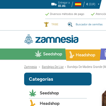
Entregar a
€
(EUR)
EE.UU.
Diversos métodos de pago
Atención
TRIBE
Buscador de semillas
Seedshop
Headshop
Zamnesia
Bandejas De Liar
Bandeja De Madera Grande (Ma
>
>
Categorías
Seedshop
Headshop