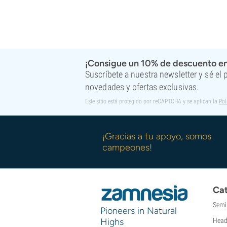
¡Consigue un 10% de descuento en
Suscríbete a nuestra newsletter y sé el
novedades y ofertas exclusivas.
Este sitio está protegido por reCAPTCHA y se aplican la
Pol
¡Gracias a tu apoyo, somos
campeones!
Cat
Semi
Pioneers in Natural
Highs
Head