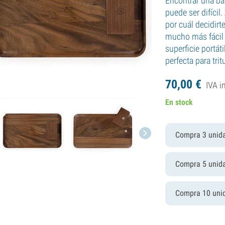
Encontrar una ba
puede ser difícil
por cuál decidirt
mucho más fácil
superficie portát
perfecta para trit
70,
00
€
IVA i
En stock
Compra 3 unid
Compra 5 unid
Compra 10 uni