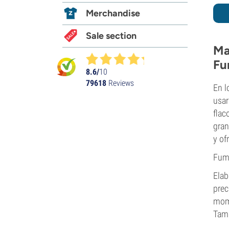
Merchandise
Sale section
Ma
Fu
8.6/
10
79618
Reviews
En l
usar
flac
gran
y of
Fuma
Elab
prec
mome
Tamb