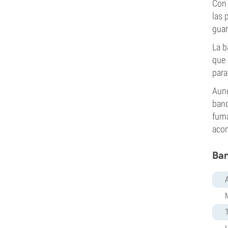
Con 
las 
guar
La b
que 
para
Aunq
band
fuma
acom
Ban