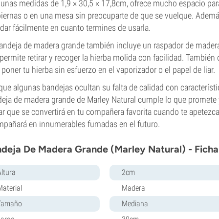
unas medidas de 1,9 × 30,5 × 17,8cm, ofrece mucho espacio para
piernas o en una mesa sin preocuparte de que se vuelque. Adem
dar fácilmente en cuanto termines de usarla.
andeja de madera grande también incluye un raspador de madera
permite retirar y recoger la hierba molida con facilidad. Tambié
 poner tu hierba sin esfuerzo en el vaporizador o el papel de liar.
ue algunas bandejas ocultan su falta de calidad con característ
eja de madera grande de Marley Natural cumple lo que promete 
r que se convertirá en tu compañera favorita cuando te apetezca 
pañará en innumerables fumadas en el futuro.
deja De Madera Grande (Marley Natural) - Ficha
Altura
2cm
Material
Madera
Tamaño
Mediana