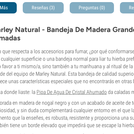
Más
Reseñas (3)
Preguntas
(0)
Re
rley Natural - Bandeja De Madera Grande
madas
o que respecta a los accesorios para fumar, ¿por qué conformar
 cualquier superficie o una bandeja normal para liar tu hierba pre
o favor a ti mismo/a, sino también a tu marihuana y al ritual de
de del equipo de Marley Natural. Esta bandeja de calidad superi
rece unas características especiales que no encontrarás en otras
 donde liaste: la
Pipa De Agua De Cristal Ahumado
da caladas m
orada en madera de nogal negro y con un acabado de aceite de 
iosidad, y sin duda complementará cualquier entorno en el que la
nto que la enseñes, es robusta, resistente y proporciona una supe
ién tiene un borde elevado que impedirá que se escape la hierba