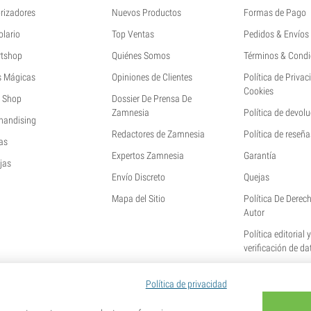
rizadores
Nuevos Productos
Formas de Pago
olario
Top Ventas
Pedidos & Envíos
tshop
Quiénes Somos
Términos & Condi
s Mágicas
Opiniones de Clientes
Política de Privac
Cookies
 Shop
Dossier De Prensa De
Zamnesia
Política de devol
handising
Redactores de Zamnesia
Política de reseña
as
Expertos Zamnesia
Garantía
jas
Envío Discreto
Quejas
Mapa del Sitio
Política De Derec
Autor
Política editorial 
verificación de da
Política de privacidad