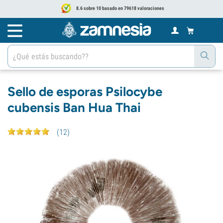
8.6 sobre 10 basado en 79618 valoraciones
Sello de esporas Psilocybe
cubensis Ban Hua Thai
(
12
)