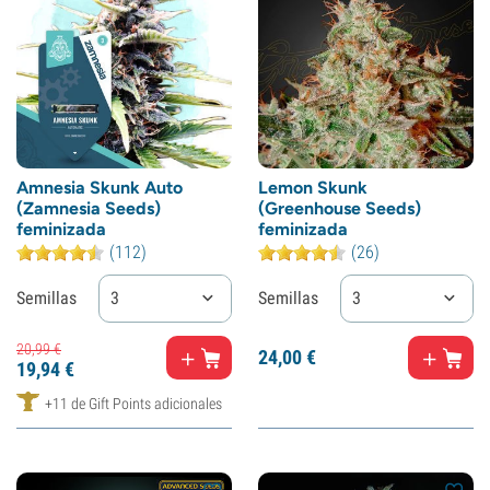
Amnesia Skunk Auto
Lemon Skunk
(Zamnesia Seeds)
(Greenhouse Seeds)
feminizada
feminizada
(112)
(26)
Semillas
3
Semillas
3
20,
99
€
24,
00
€
19,
94
€
+11 de Gift Points adicionales