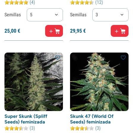
(4)
(12)
Semillas
5
Semillas
3
25,
00
€
29,
95
€
Super Skunk (Spliff
Skunk 47 (World Of
Seeds) feminizada
Seeds) feminizada
(3)
(3)