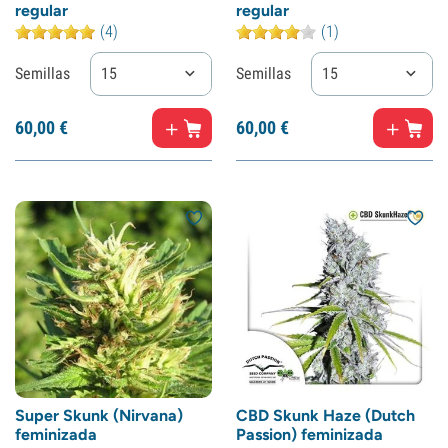
regular
regular
(4)
(1)
Semillas
15
Semillas
15
60,
00
€
60,
00
€
Super Skunk (Nirvana)
CBD Skunk Haze (Dutch
feminizada
Passion) feminizada