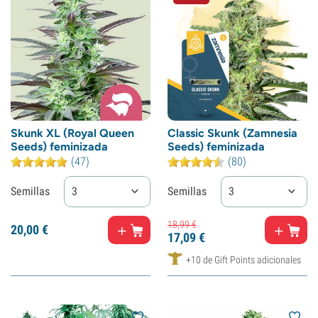
Skunk XL (Royal Queen
Classic Skunk (Zamnesia
Seeds) feminizada
Seeds) feminizada
(47)
(80)
Semillas
3
Semillas
3
18,
99
€
20,
00
€
17,
09
€
+10 de Gift Points adicionales