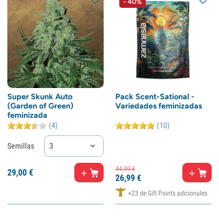
- 40%
Super Skunk Auto
Pack Scent-Sational -
(Garden of Green)
Variedades feminizadas
feminizada
(4)
(10)
Semillas
3
44,
99
€
29,
00
€
26,
99
€
+23 de Gift Points adicionales