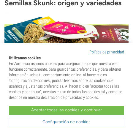
Semillas Skunk: origen y variedades
Política de privacidad
Utilizamos cookies
En Zamnesia usamos cookies para asegurarnos de que nuestra web
Las
semillas
Skunk dieron a la marihuana moderna su olor
funcione correctamente, para guardar tus preferencias, y para obtener
información sobre tu comportamiento online. Al hacer clic en
más reconocible: agrio, almizclado y con un fondo dulce. El
'configuración de cookies', podrás leer más sobre las cookies que
cruce se estabilizó en California en los años 70 con índica
usamos y ajustar tus preferencias. Al hacer clic en "aceptar todas las
afgana, Acapulco Gold mexicana y Colombian Gold. Aquí
cookies y continuar", aceptas el uso de todas las cookies tal y como se
describe en nuestra declaración de privacidad y cookies.
tienes 61 variedades Skunk, feminizadas, autoflorecientes y
algunas regulares.
Aceptar todas las cookies y continuar
Orígenes y genética de la Skunk
Configuración de cookies
Skunk #1, la variedad original