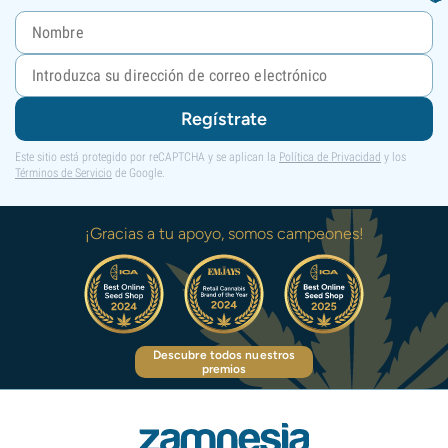
Regístrate
Este sitio está protegido por reCAPTCHA y se aplican la
Política de Privacidad
y los
Términos de Servicio
de Google.
¡Gracias a tu apoyo, somos campeones!
Descubre todos nuestros
premios