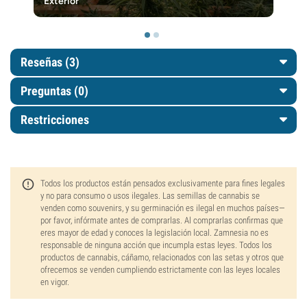
Exterior
Reseñas (3)
Preguntas
(0)
Restricciones
Todos los productos están pensados exclusivamente para fines legales
y no para consumo o usos ilegales. Las semillas de cannabis se
venden como souvenirs, y su germinación es ilegal en muchos países—
por favor, infórmate antes de comprarlas. Al comprarlas confirmas que
eres mayor de edad y conoces la legislación local. Zamnesia no es
responsable de ninguna acción que incumpla estas leyes. Todos los
productos de cannabis, cáñamo, relacionados con las setas y otros que
ofrecemos se venden cumpliendo estrictamente con las leyes locales
en vigor.