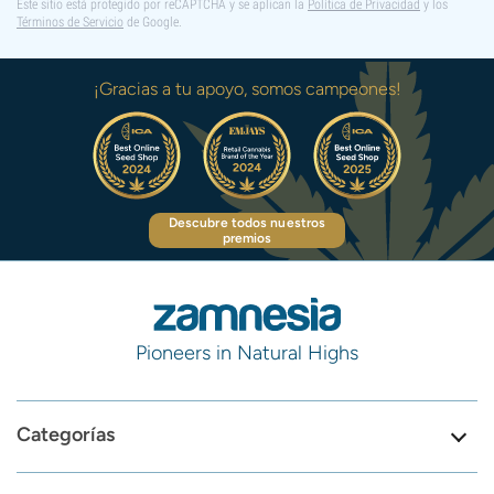
Este sitio está protegido por reCAPTCHA y se aplican la
Política de Privacidad
y los
Términos de Servicio
de Google.
¡Gracias a tu apoyo, somos campeones!
Descubre todos nuestros
premios
Pioneers in Natural Highs
Categorías