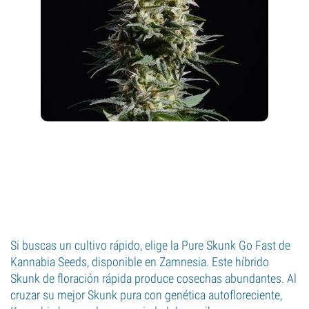
Si buscas un cultivo rápido, elige la Pure Skunk Go Fast de
Kannabia Seeds, disponible en Zamnesia. Este híbrido
Skunk de floración rápida produce cosechas abundantes. Al
cruzar su mejor Skunk pura con genética autofloreciente,