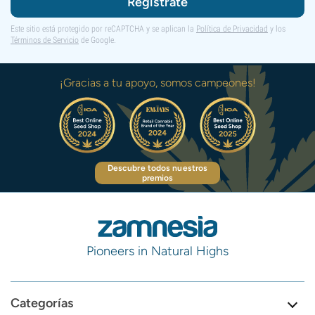
Regístrate
Este sitio está protegido por reCAPTCHA y se aplican la
Política de Privacidad
y los
Términos de Servicio
de Google.
¡Gracias a tu apoyo, somos campeones!
Descubre todos nuestros
premios
Pioneers in Natural Highs
Categorías