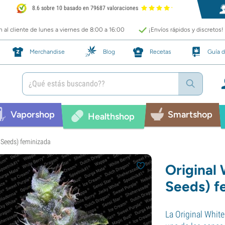
8.6 sobre 10 basado en 79687 valoraciones
 al cliente de lunes a viernes de 8:00 a 16:00
¡Envíos rápidos y discretos!
Merchandise
Blog
Recetas
Guía d
Vaporshop
Smartshop
Healthshop
 Seeds) feminizada
Original
Seeds) f
La Original Whit