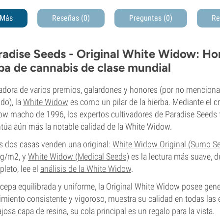
Más
Reseñas (0)
Preguntas
(0)
Re
radise Seeds - Original White Widow: H
pa de cannabis de clase mundial
dora de varios premios, galardones y honores (por no menciona
do), la
White Widow
es como un pilar de la hierba. Mediante el c
w macho de 1996, los expertos cultivadores de Paradise Seeds f
túa aún más la notable calidad de la White Widow.
s dos casas venden una original:
White Widow Original (Sumo S
 g/m2, y
White Widow (Medical Seeds)
es la lectura más suave, de
leto, lee el
análisis de la White Widow
.
cepa equilibrada y uniforme, la Original White Widow posee genes
imiento consistente y vigoroso, muestra su calidad en todas las 
josa capa de resina, su cola principal es un regalo para la vista.