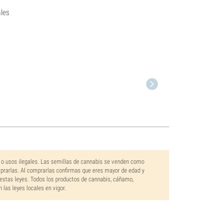
les
 o usos ilegales. Las semillas de cannabis se venden como
mprarlas. Al comprarlas confirmas que eres mayor de edad y
estas leyes. Todos los productos de cannabis, cáñamo,
las leyes locales en vigor.