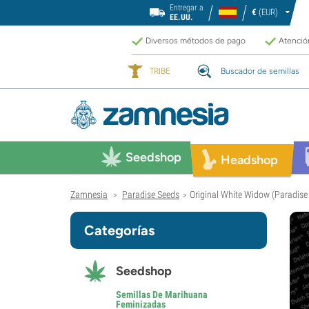
Entregar a
€
(EUR)
EE.UU.
Diversos métodos de pago
Atención
TRIBE
Buscador de semillas
Seedshop
Headshop
Zamnesia
Paradise Seeds
Original White Widow (Paradise
>
>
Categorías
Seedshop
Semillas De Marihuana
Feminizadas