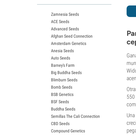
Variedades White Widow
Semillas de Northern Lights
Zamnesia Seeds
Semillas de Granddaddy Purple
ACE Seeds
Semillas de OG Kush
Advanced Seeds
Semillas de Blue Dream
Pa
Afghan Seed Connection
Semillas de Lemon Haze
ce
Amsterdam Genetics
Semillas de Bruce Banner
Anesia Seeds
Semillas de Gelato
Gana
Auto Seeds
Semillas de Sour Diesel
mun
Barney's Farm
Semillas de Jack Herer
Wido
Big Buddha Seeds
Semillas de Girl Scout Cookies
acen
Blimburn Seeds
Semillas de Wedding Cake
Bomb Seeds
Semillas de Zkittlez
Otra
BSB Genetics
Semillas de Pineapple Express
550
BSF Seeds
Semillas de Chemdawg
comp
Buddha Seeds
Semillas de Hindu Kush
Una 
Semillas The Cali Connection
Semillas de Mimosa
crec
CBD Seeds
pega
Compound Genetics