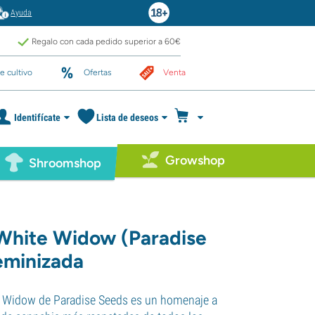
Ayuda
Regalo con cada pedido superior a 60€
e cultivo
Ofertas
Venta
Identifícate
Lista de deseos
Growshop
Shroomshop
 White Widow (Paradise
eminizada
e Widow de Paradise Seeds es un homenaje a