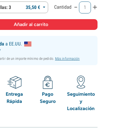
-
+
Cantidad
las: 3
35,
50
€
ida
a EE.UU.
*
partir de un importe mínimo de pedido.
Más información
Entrega
Pago
Seguimiento
Rápida
Seguro
y
Localización