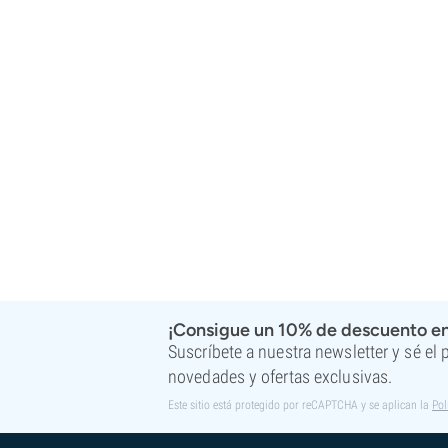
Super Sativa Seed Club
Super Strains
Sweet Seeds
TICAL
T.H. Seeds
Top Tao Seeds
Vision Seeds
VIP Seeds
White Label
World Of Seeds
Bancos de semillas
¡Consigue un 10% de descuento en
Suscríbete a nuestra newsletter y sé el
novedades y ofertas exclusivas.
Este sitio está protegido por reCAPTCHA y se aplican la
Pol