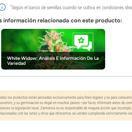
*
Según el banco de semillas cuando se cultiva en condiciones idea
 información relacionada con este producto:
White Widow: Análisis E Información De La
Variedad
odos los productos están pensados exclusivamente para fines legales y no para consumo
ouvenirs, y su germinación es ilegal en muchos países—por favor, infórmate antes de co
onoces la legislación local. Zamnesia no es responsable de ninguna acción que incumpla 
elacionados con las setas y otros que ofrecemos se venden cumpliendo estrictamente con 