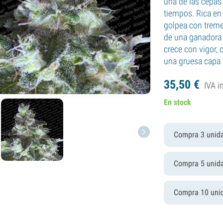
una de las cepas
tiempos. Rica en 
golpea con treme
de una ganadora 
crece con vigor, 
una gruesa capa 
35,
50
€
IVA i
En stock
Compra 3 unid
Compra 5 unid
Compra 10 uni