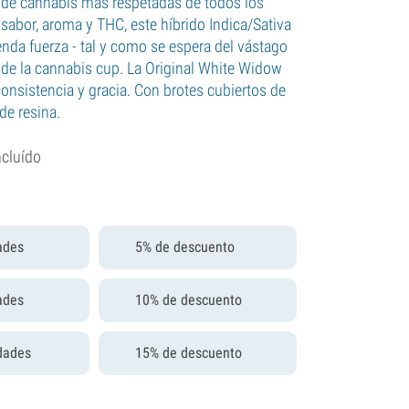
 de cannabis más respetadas de todos los
sabor, aroma y THC, este híbrido Indica/Sativa
nda fuerza - tal y como se espera del vástago
de la cannabis cup. La Original White Widow
consistencia y gracia. Con brotes cubiertos de
de resina.
ncluído
ades
5% de descuento
ades
10% de descuento
dades
15% de descuento