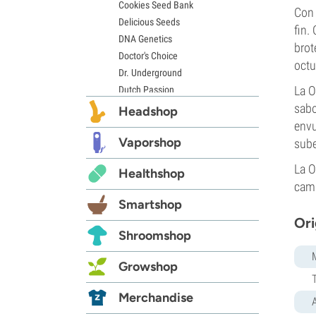
Cookies Seed Bank
Con 
Delicious Seeds
fin.
DNA Genetics
brot
Doctor's Choice
octu
Dr. Underground
La O
Dutch Passion
Elite Seeds
sabo
Headshop
Eva Seeds
envu
Exotic Seed
Vaporshop
sube
Expert Seeds
La O
Healthshop
FastBuds
camp
Female Seeds
Smartshop
French Touch Seeds
Ori
Garden of Green
Shroomshop
GeneSeeds
Genehtik Seeds
Growshop
G13 Labs
Grass-O-Matic
Merchandise
Greenhouse Seeds