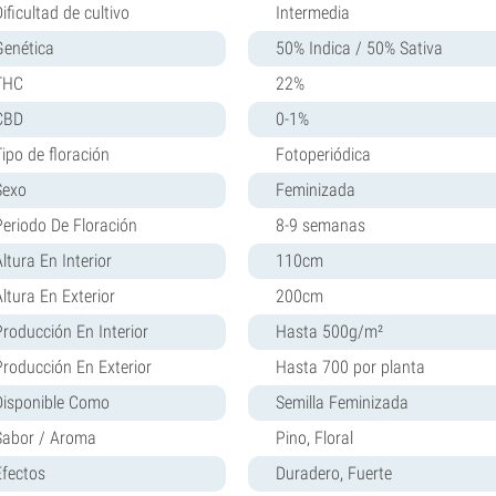
ificultad de cultivo
Intermedia
Genética
50% Indica / 50% Sativa
THC
22%
CBD
0-1%
Tipo de floración
Fotoperiódica
Sexo
Feminizada
Periodo De Floración
8-9 semanas
ltura En Interior
110cm
Altura En Exterior
200cm
Producción En Interior
Hasta 500g/m²
Producción En Exterior
Hasta 700 por planta
Disponible Como
Semilla Feminizada
Sabor / Aroma
Pino, Floral
Efectos
Duradero, Fuerte