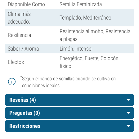
Disponible Como
Semilla Feminizada
Clima más
Templado, Mediterráneo
adecuado:
Resistencia al moho, Resistencia
Resiliencia
a plagas
Sabor / Aroma
Limón, Intenso
Energético, Fuerte, Colocón
Efectos
físico
*
Según el banco de semillas cuando se cultiva en
condiciones ideales
Reseñas (4)
Preguntas
(0)
Restricciones