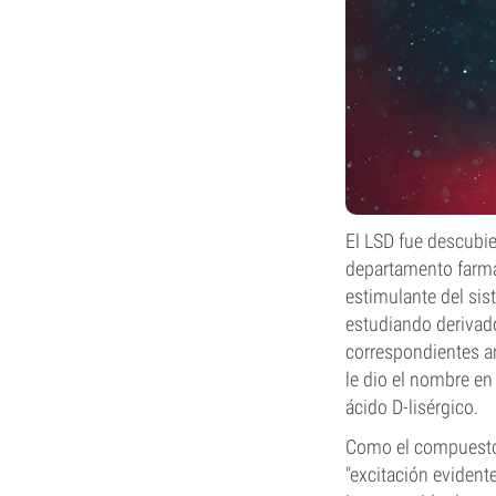
El LSD fue descubi
departamento farma
estimulante del sis
estudiando derivado
correspondientes am
le dio el nombre en
ácido D-lisérgico.
Como el compuesto r
"excitación evident