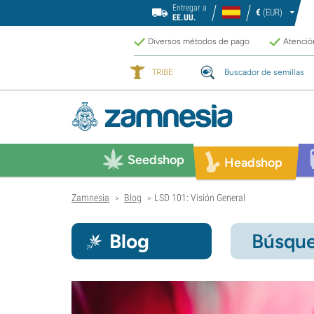
Entregar a
€
(EUR)
EE.UU.
Diversos métodos de pago
Atención
TRIBE
Buscador de semillas
Seedshop
Headshop
Zamnesia
Blog
LSD 101: Visión General
>
>
Blog
Búsque