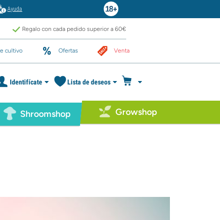
Ayuda
Regalo con cada pedido superior a 60€
e cultivo
Ofertas
Venta
Identifícate
Lista de deseos
Growshop
Shroomshop