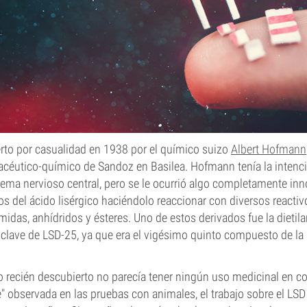
erto por casualidad en 1938 por el químico suizo
Albert Hofmann
céutico-químico de Sandoz en Basilea. Hofmann tenía la intenció
tema nervioso central, pero se le ocurrió algo completamente in
s del ácido lisérgico haciéndolo reaccionar con diversos reactiv
idas, anhídridos y ésteres. Uno de estos derivados fue la dietila
 clave de LSD-25, ya que era el vigésimo quinto compuesto de la
ecién descubierto no parecía tener ningún uso medicinal en con
e" observada en las pruebas con animales, el trabajo sobre el LS