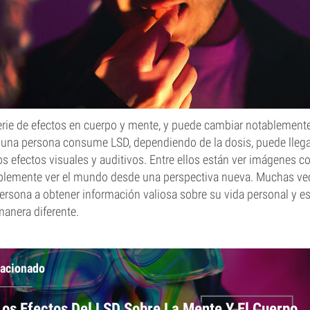
erie de efectos en cuerpo y mente, y puede cambiar notablemente
o una persona consume LSD, dependiendo de la dosis, puede llega
os efectos visuales y auditivos. Entre ellos están ver imágenes c
plemente ver el mundo desde una perspectiva nueva. Muchas vec
ersona a obtener información valiosa sobre su vida personal y esp
anera diferente.
lacionado
Los Efectos Del LSD Sobre La Mente Y El Cuerpo