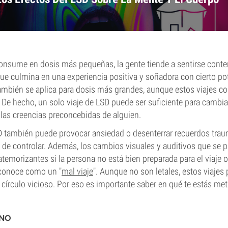
onsume en dosis más pequeñas, la gente tiende a sentirse conten
ue culmina en una experiencia positiva y soñadora con cierto pot
ambién se aplica para dosis más grandes, aunque estos viajes c
De hecho, un solo viaje de LSD puede ser suficiente para cambia
las creencias preconcebidas de alguien.
LSD también puede provocar ansiedad o desenterrar recuerdos tra
s de controlar. Además, los cambios visuales y auditivos que se
atemorizantes si la persona no está bien preparada para el viaje o
 conoce como un "
mal viaje
". Aunque no son letales, estos viajes
 círculo vicioso. Por eso es importante saber en qué te estás me
RNO