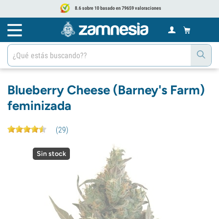
8.6 sobre 10 basado en 79659 valoraciones
Blueberry Cheese (Barney's Farm)
feminizada
(
29
)
Sin stock