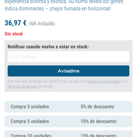
experiencia distinta y exótica. Su humo revela los genes
Indica dominantes – ¡mejor fumarla en horizontal!
36,
97
€
IVA incluído
Sin stock
Notificar cuando vuelva a estar en stock:
Avisadme
Este sitio está protegido por reCAPTCHA y se aplican la
Política de Privacidad
y los
Términos de Servicio
de Google.
Compra 3 unidades
5% de descuento
Compra 5 unidades
10% de descuento
Compra 10 unidades
15% de descuento