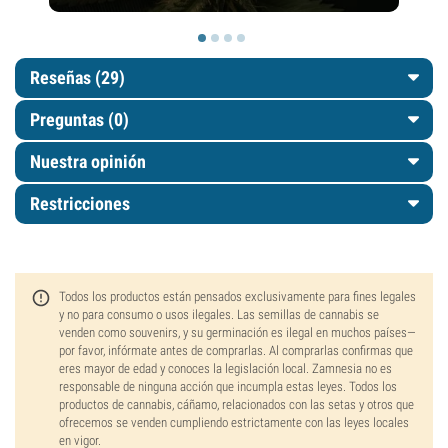
Reseñas (29)
Preguntas
(0)
Nuestra opinión
Restricciones
Todos los productos están pensados exclusivamente para fines legales
y no para consumo o usos ilegales. Las semillas de cannabis se
venden como souvenirs, y su germinación es ilegal en muchos países—
por favor, infórmate antes de comprarlas. Al comprarlas confirmas que
eres mayor de edad y conoces la legislación local. Zamnesia no es
responsable de ninguna acción que incumpla estas leyes. Todos los
productos de cannabis, cáñamo, relacionados con las setas y otros que
ofrecemos se venden cumpliendo estrictamente con las leyes locales
en vigor.