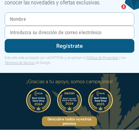
conocer las novedades y ofertas exclusivas.
Regístrate
Este sitio está protegido por reCAPTCHA y se aplican la
Política de Privacidad
y los
Términos de Servicio
de Google.
¡Gracias a tu apoyo, somos campeones!
Descubre todos nuestros
premios