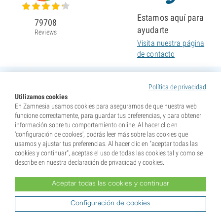
Estamos aquí para
79708
ayudarte
Reviews
Visita nuestra página
de contacto
Política de privacidad
Utilizamos cookies
En Zamnesia usamos cookies para asegurarnos de que nuestra web
funcione correctamente, para guardar tus preferencias, y para obtener
información sobre tu comportamiento online. Al hacer clic en
'configuración de cookies', podrás leer más sobre las cookies que
usamos y ajustar tus preferencias. Al hacer clic en "aceptar todas las
cookies y continuar", aceptas el uso de todas las cookies tal y como se
describe en nuestra declaración de privacidad y cookies.
Aceptar todas las cookies y continuar
* Nuestras semillas se venden como suvenires. La germinación de semillas es ilegal en muchos
países. Infórmate antes de efectuar tu compra. Al realizar tu pedido indicas que eres mayor de edad en
tu lugar de residencia y que conoces las normativas locales. También eximes de toda responsabilidad a
Configuración de cookies
Zamnesia si actúas al margen de ellas.