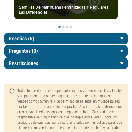
Semillas De Marihuana Feminizadas Y Regulares:
Las Diferencias
Reseñas (6)
Preguntas
(0)
Restricciones
Todos los productos están pensados exclusivamente para fines legales
y no para consumo o usos ilegales. Las semillas de cannabis se
venden como souvenirs, y su germinación es ilegal en muchos países—
por favor, infórmate antes de comprarlas. Al comprarlas confirmas que
eres mayor de edad y conoces la legislación local. Zamnesia no es
responsable de ninguna acción que incumpla estas leyes. Todos los
productos de cannabis, cáñamo, relacionados con las setas y otros que
ofrecemos se venden cumpliendo estrictamente con las leyes locales