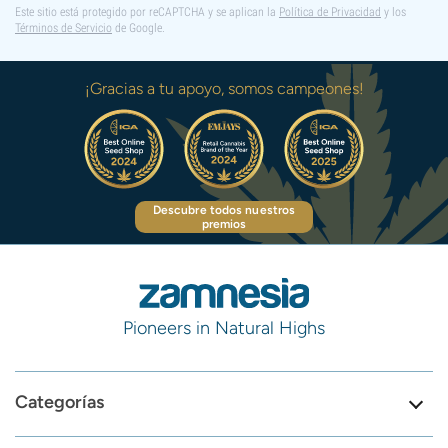
Este sitio está protegido por reCAPTCHA y se aplican la
Política de Privacidad
y los
Términos de Servicio
de Google.
¡Gracias a tu apoyo, somos campeones!
Descubre todos nuestros
premios
Pioneers in Natural Highs
Categorías