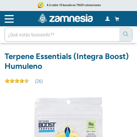
8.6 sobre 10 basado en 79659 valoraciones
Terpene Essentials (Integra Boost)
Humuleno
(
26
)