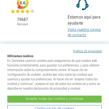
8.6
Estamos aquí para
79687
ayudarte
Reviews
Visita nuestra página
de contacto
Política de privacidad
Utilizamos cookies
En Zamnesia usamos cookies para asegurarnos de que nuestra web
funcione correctamente, para guardar tus preferencias, y para obtener
información sobre tu comportamiento online. Al hacer clic en
'configuración de cookies', podrás leer más sobre las cookies que
usamos y ajustar tus preferencias. Al hacer clic en "aceptar todas las
cookies y continuar", aceptas el uso de todas las cookies tal y como se
describe en nuestra declaración de privacidad y cookies.
Aceptar todas las cookies y continuar
* Nuestras semillas se venden como suvenires. La germinación de semillas es ilegal en muchos
países. Infórmate antes de efectuar tu compra. Al realizar tu pedido indicas que eres mayor de edad en
tu lugar de residencia y que conoces las normativas locales. También eximes de toda responsabilidad a
Configuración de cookies