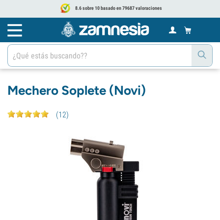
8.6 sobre 10 basado en 79687 valoraciones
Mechero Soplete (Novi)
(
12
)