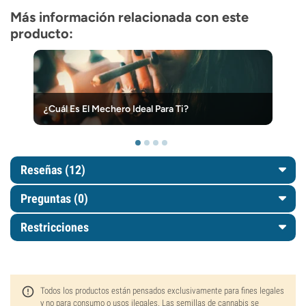
Más información relacionada con este
producto:
¿Cuál Es El Mechero Ideal Para Ti?
Reseñas (12)
Preguntas
(0)
Restricciones
Todos los productos están pensados exclusivamente para fines legales
y no para consumo o usos ilegales. Las semillas de cannabis se