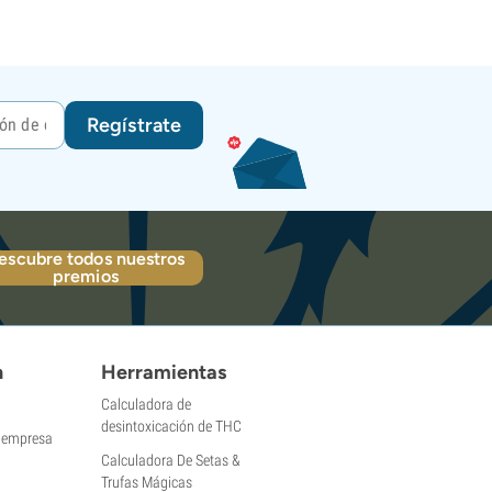
Regístrate
escubre todos nuestros
premios
n
Herramientas
Calculadora de
desintoxicación de THC
a empresa
Calculadora De Setas &
Trufas Mágicas