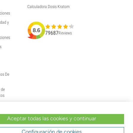
Calculadora Dosis Kratom
ciones
idad y
8.6
79687
Reviews
uciones
s
hos De
y de
tos
Aceptar todas las cookies y continuar
Configuración de cookies