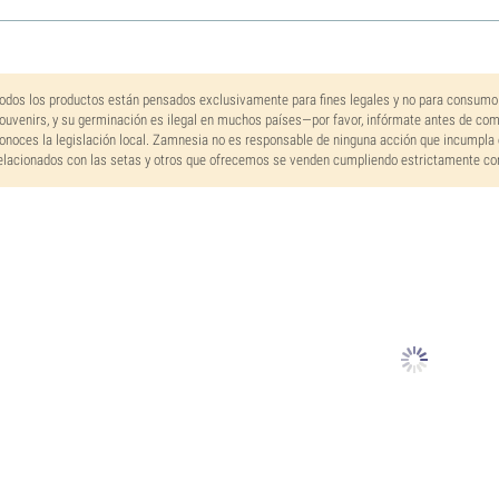
odos los productos están pensados exclusivamente para fines legales y no para consumo
ouvenirs, y su germinación es ilegal en muchos países—por favor, infórmate antes de co
onoces la legislación local. Zamnesia no es responsable de ninguna acción que incumpla 
elacionados con las setas y otros que ofrecemos se venden cumpliendo estrictamente con 