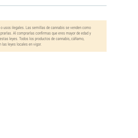
 o usos ilegales. Las semillas de cannabis se venden como
mprarlas. Al comprarlas confirmas que eres mayor de edad y
estas leyes. Todos los productos de cannabis, cáñamo,
las leyes locales en vigor.