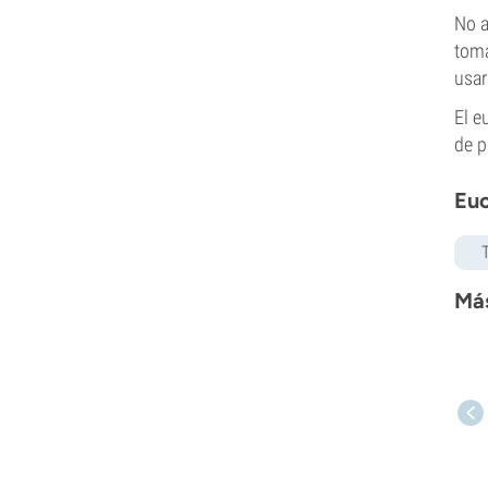
No a
toma
usar
El e
de p
Euc
Más