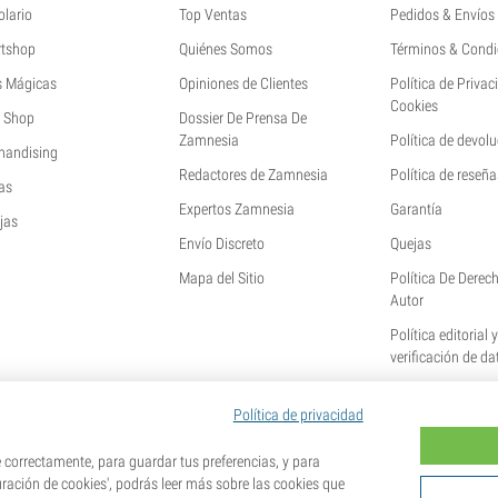
olario
Top Ventas
Pedidos & Envíos
tshop
Quiénes Somos
Términos & Condi
s Mágicas
Opiniones de Clientes
Política de Privac
Cookies
 Shop
Dossier De Prensa De
Zamnesia
Política de devol
handising
Redactores de Zamnesia
Política de reseña
as
Expertos Zamnesia
Garantía
jas
Envío Discreto
Quejas
Mapa del Sitio
Política De Derec
Autor
Política editorial 
verificación de da
Política de privacidad
orrectamente, para guardar tus preferencias, y para
uración de cookies', podrás leer más sobre las cookies que