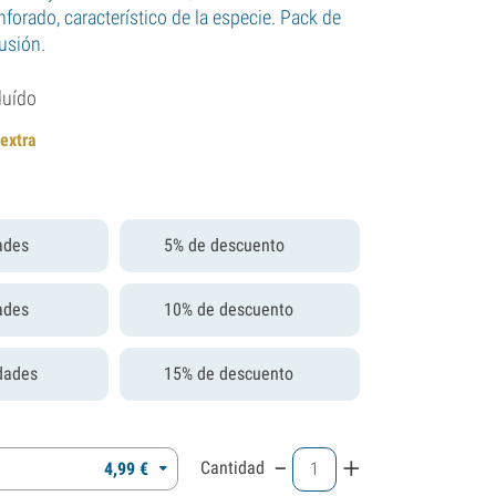
nforado, característico de la especie. Pack de
fusión.
luído
 extra
ades
5% de descuento
ades
10% de descuento
dades
15% de descuento
-
+
Cantidad
4,
99
€