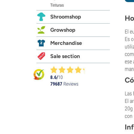
Tinturas
Shroomshop
Ho
Growshop
El e
Es o
Merchandise
util
comp
Sale section
ese 
manz
8.6/
10
Có
79687
Reviews
Las 
El a
20g 
con 
In