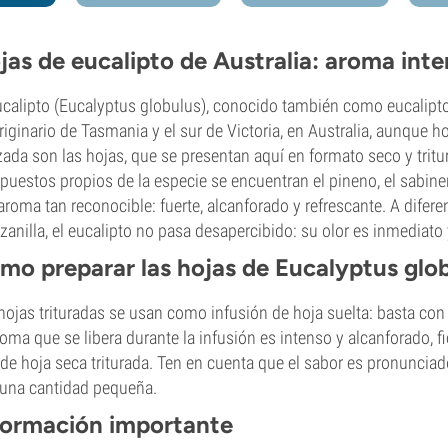
jas de eucalipto de Australia: aroma int
ucalipto (Eucalyptus globulus), conocido también como eucalipto a
riginario de Tasmania y el sur de Victoria, en Australia, aunque
izada son las hojas, que se presentan aquí en formato seco y tritur
uestos propios de la especie se encuentran el pineno, el sabine
aroma tan reconocible: fuerte, alcanforado y refrescante. A dife
anilla, el eucalipto no pasa desapercibido: su olor es inmediato
mo preparar las hojas de Eucalyptus glo
hojas trituradas se usan como infusión de hoja suelta: basta con 
roma que se libera durante la infusión es intenso y alcanforado, fi
de hoja seca triturada. Ten en cuenta que el sabor es pronuncia
una cantidad pequeña.
formación importante