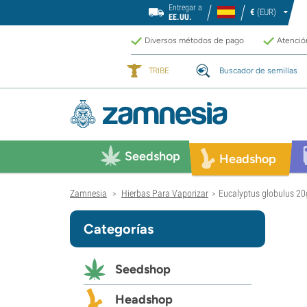
Entregar a
€
(EUR)
EE.UU.
Diversos métodos de pago
Atención
TRIBE
Buscador de semillas
Seedshop
Headshop
Zamnesia
Hierbas Para Vaporizar
Eucalyptus globulus 20
>
>
Categorías
Seedshop
Headshop