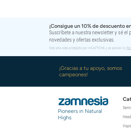
¡Consigue un 10% de descuento en
Suscríbete a nuestra newsletter y sé el
novedades y ofertas exclusivas.
Este sitio está protegido por reCAPTCHA y se aplican la
Pol
¡Gracias a tu apoyo, somos
campeones!
Cat
Semi
Pioneers in Natural
Highs
Head
Vapo