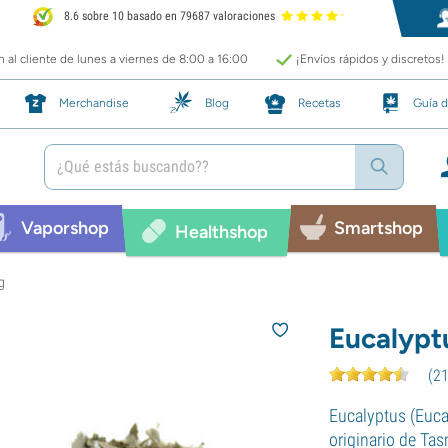
8.6 sobre 10 basado en 79687 valoraciones
 al cliente de lunes a viernes de 8:00 a 16:00
¡Envíos rápidos y discretos!
Merchandise
Blog
Recetas
Guía d
Vaporshop
Smartshop
Healthshop
g
Eucalypt
(
2
Eucalyptus (Euca
originario de Tas