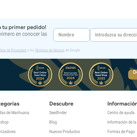
 tu primer pedido!
 primero en conocer las
ítica de Privacidad
y los
Términos de Servicio
de Google.
D
egorías
Descubre
Informació
llas de Marihuana
Seedfinder
Centro de ayuda
shop
Blog
Información de l
rizadores
Nuevos Productos
Formas de Pago