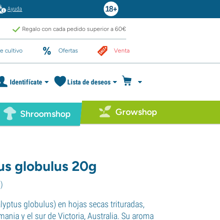
Ayuda
Regalo con cada pedido superior a 60€
e cultivo
Ofertas
Venta
Identifícate
Lista de deseos
Growshop
Shroomshop
us globulus 20g
1
)
lyptus globulus) en hojas secas trituradas,
mania y el sur de Victoria, Australia. Su aroma