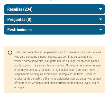
Reseñas (234)
Preguntas
(0)
Restricciones
Todos los productos están pensados exclusivamente para fines legales
y no para consumo o usos ilegales. Las semillas de cannabis se
venden como souvenirs, y su germinación es ilegal en muchos países—
por favor, infórmate antes de comprarlas. Al comprarlas confirmas que
eres mayor de edad y conoces la legislación local. Zamnesia no es
responsable de ninguna acción que incumpla estas leyes. Todos los
productos de cannabis, cáñamo, relacionados con las setas y otros que
ofrecemos se venden cumpliendo estrictamente con las leyes locales
en vigor.