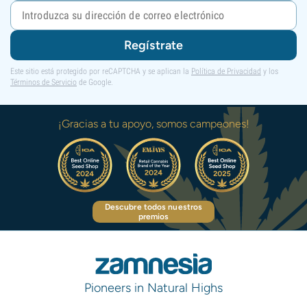
Regístrate
Este sitio está protegido por reCAPTCHA y se aplican la
Política de Privacidad
y los
Términos de Servicio
de Google.
¡Gracias a tu apoyo, somos campeones!
Descubre todos nuestros
premios
Pioneers in Natural Highs