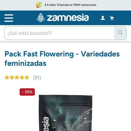
8.6 sobre 10 basado en 79659 valoraciones
Pack Fast Flowering - Variedades
feminizadas
(
31
)
- 35%