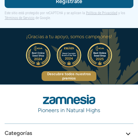
Regístrate
Este sitio está protegido por reCAPTCHA y se aplican la
Política de Privacidad
y los
Términos de Servicio
de Google.
¡Gracias a tu apoyo, somos campeones!
Descubre todos nuestros
premios
Pioneers in Natural Highs
Categorías