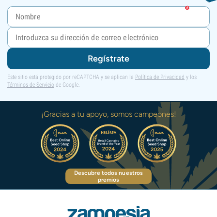
Regístrate
Este sitio está protegido por reCAPTCHA y se aplican la
Política de Privacidad
y los
Términos de Servicio
de Google.
¡Gracias a tu apoyo, somos campeones!
Descubre todos nuestros
premios