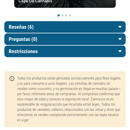
Cepa De Cannabis
Reseñas (6)
Preguntas
(0)
Restricciones
Todos los productos están pensados exclusivamente para fines legales
y no para consumo o usos ilegales. Las semillas de cannabis se
venden como souvenirs, y su germinación es ilegal en muchos países—
por favor, infórmate antes de comprarlas. Al comprarlas confirmas que
eres mayor de edad y conoces la legislación local. Zamnesia no es
responsable de ninguna acción que incumpla estas leyes. Todos los
productos de cannabis, cáñamo, relacionados con las setas y otros que
ofrecemos se venden cumpliendo estrictamente con las leyes locales
en vigor.