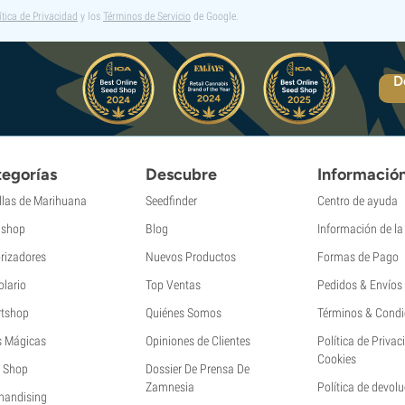
ítica de Privacidad
y los
Términos de Servicio
de Google.
D
egorías
Descubre
Informació
llas de Marihuana
Seedfinder
Centro de ayuda
shop
Blog
Información de l
rizadores
Nuevos Productos
Formas de Pago
olario
Top Ventas
Pedidos & Envíos
tshop
Quiénes Somos
Términos & Condi
s Mágicas
Opiniones de Clientes
Política de Privac
Cookies
 Shop
Dossier De Prensa De
Zamnesia
Política de devol
handising