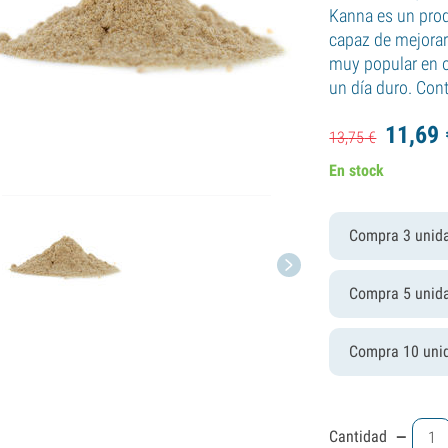
Kanna es un prod
capaz de mejorar 
muy popular en 
un día duro. Con
11,
69
13,
75
€
En stock
Compra 3 unid
Compra 5 unid
Compra 10 uni
-
Cantidad