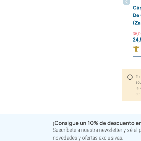
Cáp
De 
(Za
35,
0
24,
Tod
sou
la 
set
¡Consigue un 10% de descuento en
Suscríbete a nuestra newsletter y sé el
novedades y ofertas exclusivas.