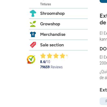
Tinturas
Shroomshop
Ex
de
Growshop
El E
Merchandise
kann
Sale section
DO
El E
8.6/
10
200m
79659
Reviews
¿Qui
de a
Ext