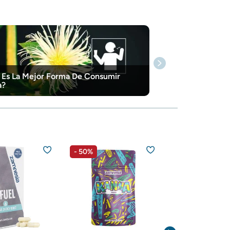
 Es La Mejor Forma De Consumir
a?
- 50%