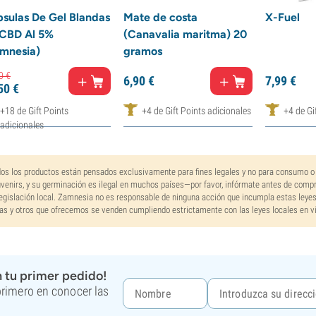
sulas De Gel Blandas
Mate de costa
X-Fuel
CBD Al 5%
(Canavalia maritma) 20
mnesia)
gramos
0
€
6,
90
€
7,
99
€
50
€
+18 de Gift Points
+4 de Gift Points adicionales
+4 de Gi
adicionales
os los productos están pensados exclusivamente para fines legales y no para consumo o
venirs, y su germinación es ilegal en muchos países—por favor, infórmate antes de comp
legislación local. Zamnesia no es responsable de ninguna acción que incumpla estas leye
as y otros que ofrecemos se venden cumpliendo estrictamente con las leyes locales en vi
 tu primer pedido!
 primero en conocer las