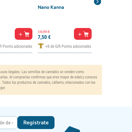
Nano Kanna
Booze Recovery
14,
99
€
1,
49
€
7,
50
€
ft Points adicionales
+8 de Gift Points adicionales
+1 de Gift Points
 usos ilegales. Las semillas de cannabis se venden como
rarlas. Al comprarlas confirmas que eres mayor de edad y conoces
s. Todos los productos de cannabis, cáñamo, relacionados con las
gor.
Regístrate