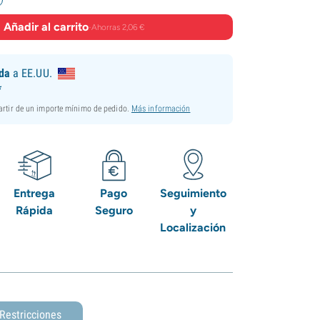
Añadir al carrito
·
Ahorras 2,06 €
ida
a EE.UU.
*
partir de un importe mínimo de pedido.
Más información
Entrega
Pago
Seguimiento
Rápida
Seguro
y
Localización
Restricciones