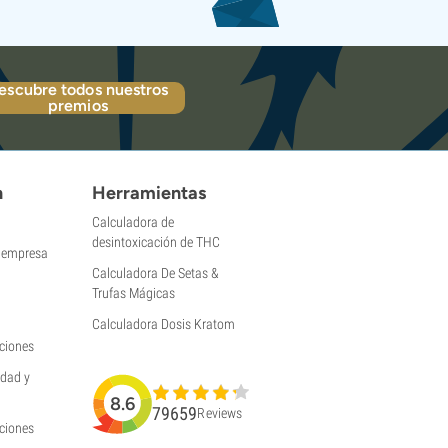
escubre todos nuestros
premios
n
Herramientas
Calculadora de
desintoxicación de THC
a empresa
Calculadora De Setas &
Trufas Mágicas
Calculadora Dosis Kratom
ciones
idad y
8.6
79659
Reviews
uciones