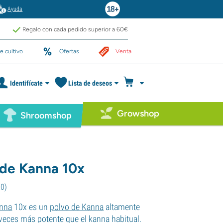
Ayuda
Regalo con cada pedido superior a 60€
e cultivo
Ofertas
Venta
Identifícate
Lista de deseos
Growshop
Shroomshop
 de Kanna 10x
20
)
nna
10x es un
polvo de Kanna
altamente
veces más potente que el kanna habitual.