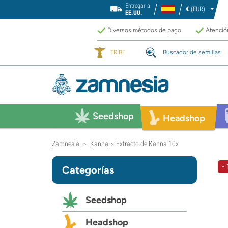
Entregar a
€
(EUR)
EE.UU.
Diversos métodos de pago
Atención
TRIBE
Buscador de semillas
Seedshop
Headshop
Zamnesia
Kanna
Extracto de Kanna 10x
>
>
-
Categorías
Seedshop
Headshop