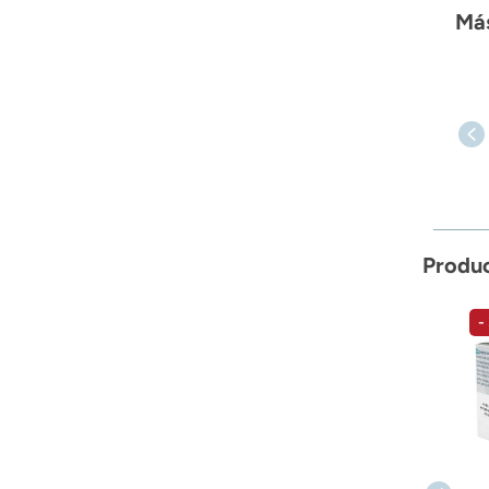
Más
Produ
-