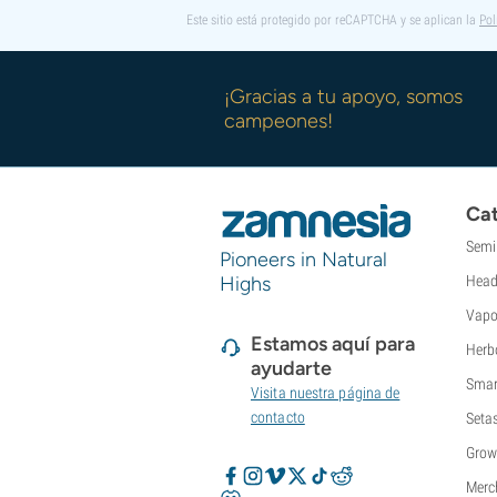
Este sitio está protegido por reCAPTCHA y se aplican la
Pol
¡Gracias a tu apoyo, somos
campeones!
Cat
Semi
Pioneers in Natural
Highs
Head
Vapo
Estamos aquí para
Herb
ayudarte
Smar
Visita nuestra página de
contacto
Seta
Grow
Merc