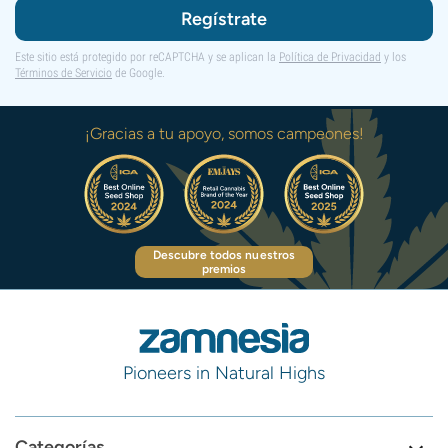
Regístrate
Este sitio está protegido por reCAPTCHA y se aplican la
Política de Privacidad
y los
Términos de Servicio
de Google.
¡Gracias a tu apoyo, somos campeones!
Descubre todos nuestros
premios
Pioneers in Natural Highs
Categorías