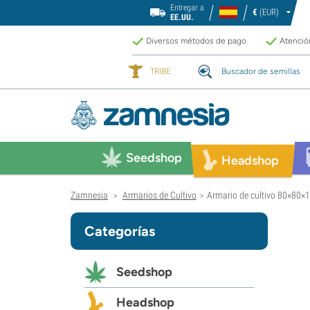
Entregar a
€
(EUR)
EE.UU.
Diversos métodos de pago
Atención
TRIBE
Buscador de semillas
Seedshop
Headshop
Zamnesia
Armarios de Cultivo
Armario de cultivo 80×80×
>
>
Categorías
Seedshop
Headshop