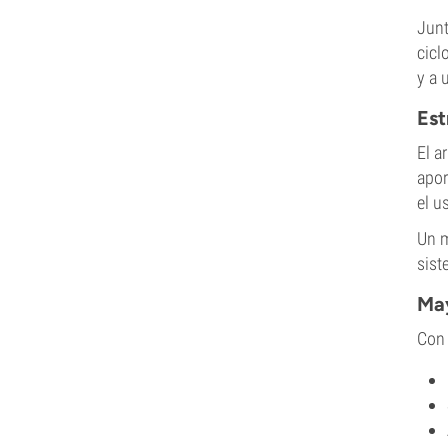
Junt
cicl
y a 
Est
El a
apor
el u
Un m
sist
May
Con 