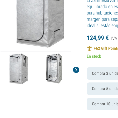
El Zamnesia Arma
equilibrado en e
para habitacione
margen para sepa
ideal si estás e
124,
99
€
IVA
+
62
Gift Point
En stock
Compra 3 unid
Compra 5 unid
Compra 10 uni