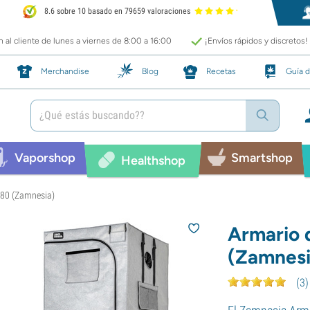
8.6 sobre 10 basado en 79659 valoraciones
 al cliente de lunes a viernes de 8:00 a 16:00
¡Envíos rápidos y discretos!
Merchandise
Blog
Recetas
Guía d
Vaporshop
Smartshop
Healthshop
180 (Zamnesia)
Armario 
(Zamnesi
(
3
)