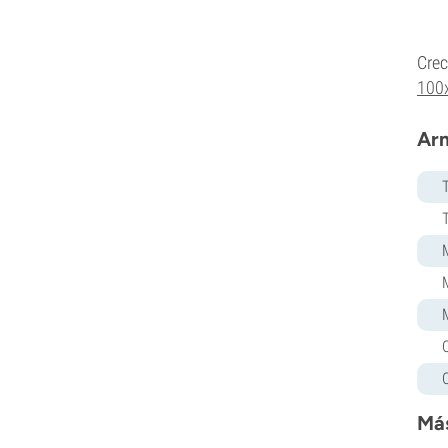
Crec
100
Arm
Más