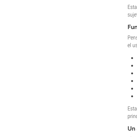
Esta
suje
Fun
Pens
el u
Esta
prin
Un 