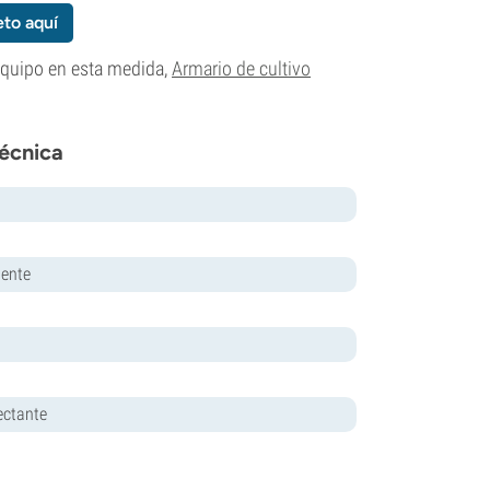
to aquí
equipo en esta medida,
Armario de cultivo
écnica
tente
ectante