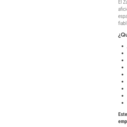
El Z
afic
espa
fiab
¿Qu
Este
emp