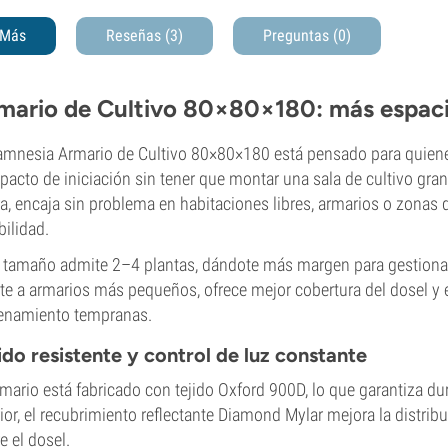
Más
Reseñas (3)
Preguntas
(0)
mario de Cultivo 80×80×180: más espacio
amnesia Armario de Cultivo 80×80×180 está pensado para quien
acto de iniciación sin tener que montar una sala de cultivo g
ra, encaja sin problema en habitaciones libres, armarios o zonas
bilidad.
 tamaño admite 2–4 plantas, dándote más margen para gestionar l
te a armarios más pequeños, ofrece mejor cobertura del dosel y e
enamiento tempranas.
ido resistente y control de luz constante
rmario está fabricado con tejido Oxford 900D, lo que garantiza dura
rior, el recubrimiento reflectante Diamond Mylar mejora la distribu
e el dosel.