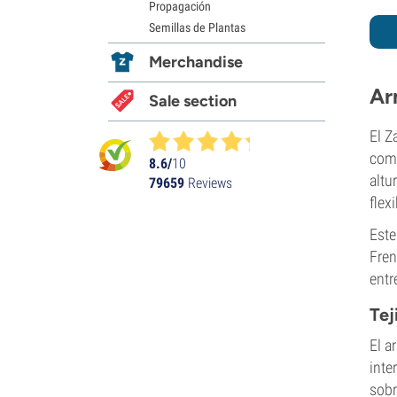
Propagación
Semillas de Plantas
Merchandise
Ar
Sale section
El Z
comp
8.6/
10
altu
79659
Reviews
flexi
Este
Fren
entr
Tej
El a
inte
sobr