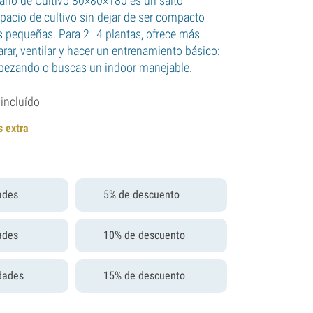
rio de Cultivo 80×80×180 es un salto
spacio de cultivo sin dejar de ser compacto
s pequeñas. Para 2–4 plantas, ofrece más
rar, ventilar y hacer un entrenamiento básico:
mpezando o buscas un indoor manejable.
 incluído
s extra
ades
5% de descuento
ades
10% de descuento
dades
15% de descuento