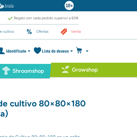
Ayuda
Regalo con cada pedido superior a 60€
e cultivo
Ofertas
Venta
Identifícate
Lista de deseos
Growshop
Shroomshop
de cultivo 80×80×180
a)