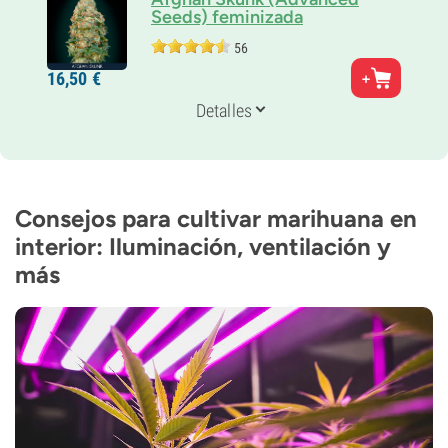
Seeds) feminizada
56
Genética
16,
50
€
Indica/
Sativa
Periodo De Floración
Detalles
8-9 semanas
THC
17%
CBD
Desconocido
Consejos para cultivar marihuana en
Tipo de floración
interior: Iluminación, ventilación y
Fotoperiódica
más