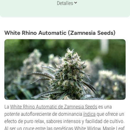
Genética
Detalles
30% Indica /
70% Sativa
Periodo De Floración
9-10 semanas de la semilla al cultivo
THC
24%
White Rhino Automatic (Zamnesia Seeds)
CBD
0-1%
Tipo de floración
Autofloreciente
La
White Rhino Automatic de Zamnesia Seeds
es una
potente autofloreciente de dominancia
índica
que ofrece un
efecto de puro relax, sabores intensos y facilidad de cultivo.
Al ser un cruce entre las genéticas White Widow, Maple Leaf