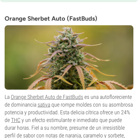
7-8 semanas de la semilla al cultivo
THC
Desconocido
Orange Sherbet Auto (FastBuds)
CBD
Desconocido
Tipo de floración
Autofloreciente
La
Orange Sherbet Auto de FastBuds
es una autofloreciente
de dominancia
sativa
que rompe moldes con su asombrosa
potencia y productividad. Esta delicia cítrica ofrece un 24%
de
THC
y un efecto estimulante e inmediato que puede
durar horas. Fiel a su nombre, presume de un irresistible
perfil de sabor con notas de naranja, caramelo y sorbete,