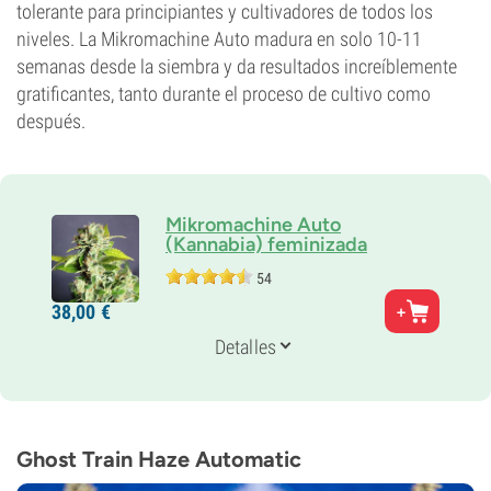
tolerante para principiantes y cultivadores de todos los
niveles. La Mikromachine Auto madura en solo 10-11
semanas desde la siembra y da resultados increíblemente
gratificantes, tanto durante el proceso de cultivo como
después.
Mikromachine Auto
(Kannabia) feminizada
54
Padres
38,
00
€
Northern Lights x (AK-47 x Critical) x ruderalis
Genética
Detalles
Sativa-dominante
Periodo De Floración
10-11 semanas de la semilla al cultivo
THC
15%
Ghost Train Haze Automatic
CBD