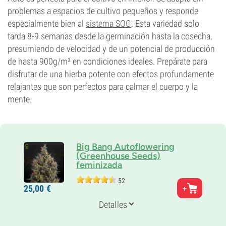
problemas a espacios de cultivo pequeños y responde
especialmente bien al
sistema SOG
. Esta variedad solo
tarda 8-9 semanas desde la germinación hasta la cosecha,
presumiendo de velocidad y de un potencial de producción
de hasta 900g/m² en condiciones ideales. Prepárate para
disfrutar de una hierba potente con efectos profundamente
relajantes que son perfectos para calmar el cuerpo y la
mente.
Big Bang Autoflowering
(Greenhouse Seeds)
feminizada
52
Padres
25,
00
€
Skunk x Northern Light x El Niño x Rudaralis
Genética
Detalles
Ruderalis/
Indica/
Sativa
Periodo De Floración