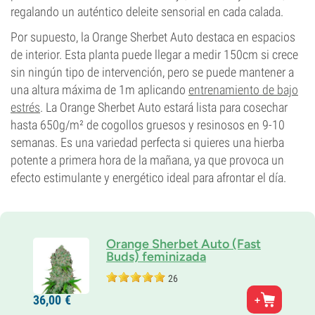
regalando un auténtico deleite sensorial en cada calada.
Por supuesto, la Orange Sherbet Auto destaca en espacios
de interior. Esta planta puede llegar a medir 150cm si crece
sin ningún tipo de intervención, pero se puede mantener a
una altura máxima de 1m aplicando
entrenamiento de bajo
estrés
. La Orange Sherbet Auto estará lista para cosechar
hasta 650g/m² de cogollos gruesos y resinosos en 9-10
semanas. Es una variedad perfecta si quieres una hierba
potente a primera hora de la mañana, ya que provoca un
efecto estimulante y energético ideal para afrontar el día.
Orange Sherbet Auto (Fast
Buds) feminizada
26
Padres
36,
00
€
Orange Sherbet Auto