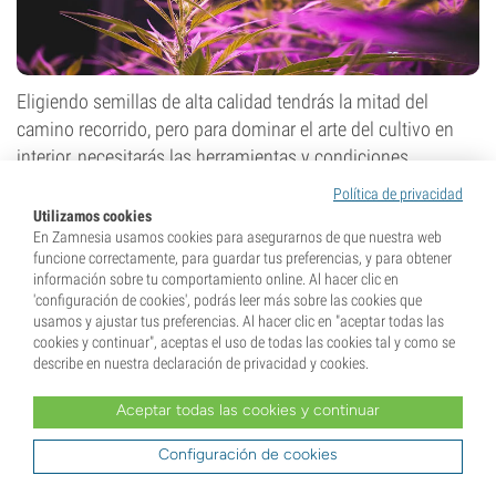
Eligiendo semillas de alta calidad tendrás la mitad del
camino recorrido, pero para dominar el arte del cultivo en
interior, necesitarás las herramientas y condiciones
adecuadas. Te dejamos algunos consejos clave para que
Política de privacidad
tus plantas crezcan sanas y produzcan muchos cogollos.
Utilizamos cookies
En Zamnesia usamos cookies para asegurarnos de que nuestra web
Iluminación
funcione correctamente, para guardar tus preferencias, y para obtener
información sobre tu comportamiento online. Al hacer clic en
Elegir las
luces de cultivo
adecuadas es crucial. Las luces
'configuración de cookies', podrás leer más sobre las cookies que
LED, HPS y CMH ofrecen una serie de ventajas, pero mucha
usamos y ajustar tus preferencias. Al hacer clic en "aceptar todas las
cookies y continuar", aceptas el uso de todas las cookies tal y como se
gente
prefiere las LED
por su eficiencia energética y
describe en nuestra declaración de privacidad y cookies.
versatilidad en todas las fases de cultivo.
Aceptar todas las cookies y continuar
Temperatura y humedad
Configuración de cookies
Las plantas de marihuana prosperan en climas estables, así
que, para obtener los mejores resultados, es fundamental