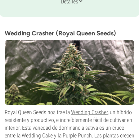
Detalles
30% Indica /
70% Sativa
Periodo De Floración
8-9 semanas
THC
22%
Wedding Crasher (Royal Queen Seeds)
CBD
0-1%
Tipo de floración
Fotoperiódica
Royal Queen Seeds nos trae la
Wedding Crasher
, un híbrido
resistente y productivo, e increíblemente fácil de cultivar en
interior. Esta variedad de dominancia sativa es un cruce
entre la Wedding Cake y la Purple Punch. Las plantas crecen