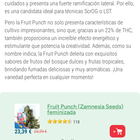
cuidados y presenta una fuerte ramificación lateral. Por ello,
es una candidata ideal para técnicas ScrOG o LST.
Pero la Fruit Punch no solo presenta características de
cultivo impresionantes, sino que, gracias a un 22% de THC,
también proporciona un increíble efecto energético y
estimulante que potencia la creatividad. Además, como su
nombre indica, la Fruit Punch deleita con exquisitos
sabores de frutos del bosque dulces y frutas tropicales,
brindando fumadas deliciosas y muy aromáticas. ¡Una
variedad perfecta en cualquier momento!
Fruit Punch (Zamnesia Seeds)
feminizada
118
Padres
23,
39
€
25,
99
€
Skunk#1 x Haze x Northern Lights
Genética