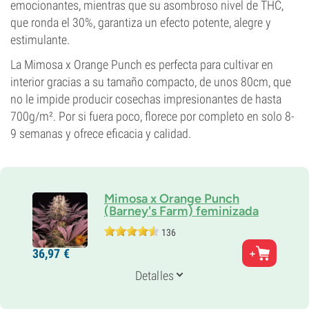
emocionantes, mientras que su asombroso nivel de THC,
que ronda el 30%, garantiza un efecto potente, alegre y
estimulante.
La Mimosa x Orange Punch es perfecta para cultivar en
interior gracias a su tamaño compacto, de unos 80cm, que
no le impide producir cosechas impresionantes de hasta
700g/m². Por si fuera poco, florece por completo en solo 8-
9 semanas y ofrece eficacia y calidad.
Mimosa x Orange Punch
(Barney's Farm) feminizada
136
Padres
36,
97
€
Mimosa Evo x Orange Punch
Genética
Detalles
65% Indica /
35% Sativa
Periodo De Floración