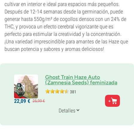
cultivar en interior e ideal para espacios más pequeños.
Después de 12-14 semanas desde la germinación, puede
generar hasta 550g/m² de cogollos densos con un 24% de
THC, y provoca un efecto cerebral vigorizante que es
perfecto para estimular la creatividad y la concentración.
¡Una variedad imprescindible para amantes de las Haze que
buscan potencia y sabores y aromas deliciosos!
Ghost Train Haze Auto
(Zamnesia Seeds) feminizada
381
Padres
22,
09
€
25,
99
€
Ghost OG x Nevil's Wreck x Ruderalis
Genética
Detalles
30% Indica /
70% Sativa
Periodo De Floración
12 - 14 weeks from seed to harvest
THC