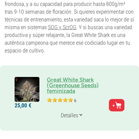
frondosa, y a su capacidad para producir hasta 800g/m²
tras 9-10 semanas de floración. Si quieres experimentar con
técnicas de entrenamiento, esta variedad saca lo mejor de sí
misma en sistemas
SOG y ScrOG
. Y si buscas una variedad
productiva y súper relajante, la Great White Shark es una
auténtica campeona que merece ese codiciado lugar en tu
espacio de cultivo.
Great White Shark
(Greenhouse Seeds)
feminizada
6
Padres
25,
00
€
Super Skunk x Brazilian x South Indian
Genética
Detalles
80% Indica /
20% Sativa
Periodo De Floración
9-10 semanas
THC