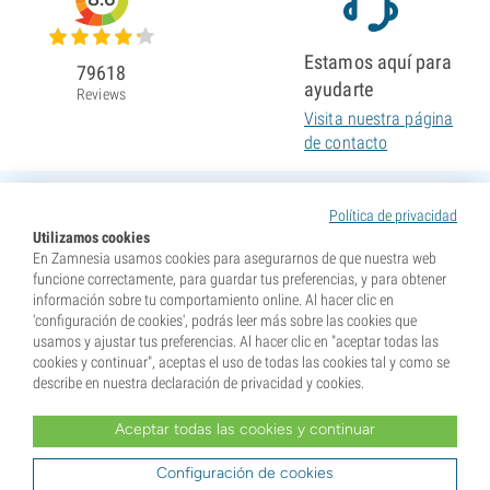
Estamos aquí para
79618
ayudarte
Reviews
Visita nuestra página
de contacto
Política de privacidad
Utilizamos cookies
En Zamnesia usamos cookies para asegurarnos de que nuestra web
funcione correctamente, para guardar tus preferencias, y para obtener
información sobre tu comportamiento online. Al hacer clic en
'configuración de cookies', podrás leer más sobre las cookies que
usamos y ajustar tus preferencias. Al hacer clic en "aceptar todas las
cookies y continuar", aceptas el uso de todas las cookies tal y como se
describe en nuestra declaración de privacidad y cookies.
Aceptar todas las cookies y continuar
* Nuestras semillas se venden como suvenires. La germinación de semillas es ilegal en muchos
países. Infórmate antes de efectuar tu compra. Al realizar tu pedido indicas que eres mayor de edad en
tu lugar de residencia y que conoces las normativas locales. También eximes de toda responsabilidad a
Configuración de cookies
Zamnesia si actúas al margen de ellas.