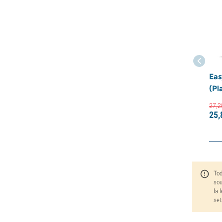
Eas
(Pl
27,
2
25,
Tod
sou
la 
set