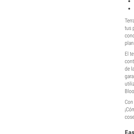
Terr
tus 
conc
plan
El t
cont
de l
gara
util
Bloo
Con 
¡Cóm
cose
Eas