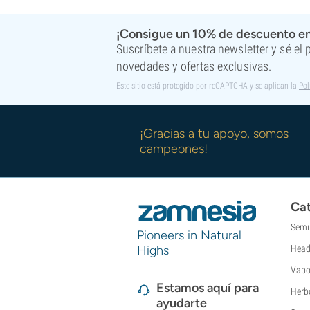
¡Consigue un 10% de descuento en
Suscríbete a nuestra newsletter y sé el
novedades y ofertas exclusivas.
Este sitio está protegido por reCAPTCHA y se aplican la
Pol
¡Gracias a tu apoyo, somos
campeones!
Cat
Semi
Pioneers in Natural
Highs
Head
Vapo
Estamos aquí para
Herb
ayudarte