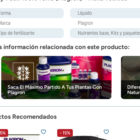
Forma
Líquido
Marca
Plagron
ipo de fertilizante
Nutrientes base, Kits y paquete
 información relacionada con este producto:
Saca El Máximo Partido A Tus Plantas Con
Difer
Plagron
Natur
ctos Recomendados
 5%
- 15%