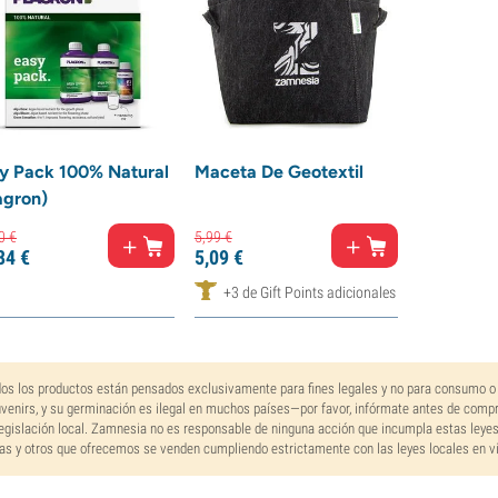
y Pack 100% Natural
Maceta De Geotextil
agron)
0
€
5,
99
€
84
€
5,
09
€
+3 de Gift Points adicionales
os los productos están pensados exclusivamente para fines legales y no para consumo o
venirs, y su germinación es ilegal en muchos países—por favor, infórmate antes de comp
legislación local. Zamnesia no es responsable de ninguna acción que incumpla estas leye
as y otros que ofrecemos se venden cumpliendo estrictamente con las leyes locales en vi