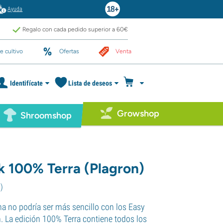
Ayuda
Regalo con cada pedido superior a 60€
e cultivo
Ofertas
Venta
Identifícate
Lista de deseos
Growshop
Shroomshop
k 100% Terra (Plagron)
1
)
na no podría ser más sencillo con los Easy
. La edición 100% Terra contiene todos los