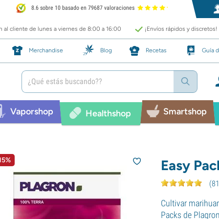
8.6 sobre 10 basado en 79687 valoraciones
 al cliente de lunes a viernes de 8:00 a 16:00
¡Envíos rápidos y discretos!
Merchandise
Blog
Recetas
Guía d
Vaporshop
Smartshop
Healthshop
 15%
Easy Pac
(
8
Cultivar marihua
Packs de Plagron