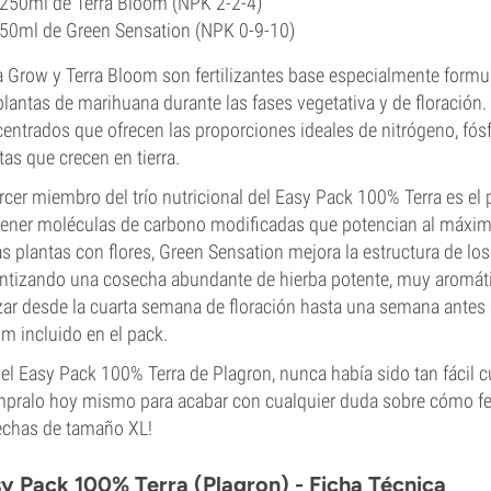
250ml de Terra Bloom (NPK 2-2-4)
50ml de Green Sensation (NPK 0-9-10)
a Grow y Terra Bloom son fertilizantes base especialmente formu
plantas de marihuana durante las fases vegetativa y de floraci
entrados que ofrecen las proporciones ideales de nitrógeno, fósf
tas que crecen en tierra.
ercer miembro del trío nutricional del Easy Pack 100% Terra es el
ener moléculas de carbono modificadas que potencian al máximo 
as plantas con flores, Green Sensation mejora la estructura de los
ntizando una cosecha abundante de hierba potente, muy aromáti
izar desde la cuarta semana de floración hasta una semana antes de
m incluido en el pack.
el Easy Pack 100% Terra de Plagron, nunca había sido tan fácil cu
pralo hoy mismo para acabar con cualquier duda sobre cómo ferti
chas de tamaño XL!
y Pack 100% Terra (Plagron) - Ficha Técnica