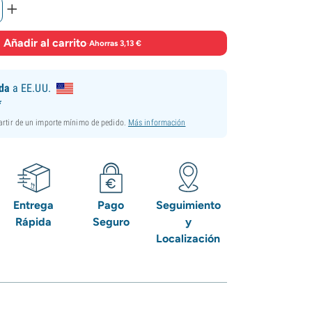
+
Añadir al carrito
·
Ahorras 3,13 €
ida
a EE.UU.
*
partir de un importe mínimo de pedido.
Más información
Entrega
Pago
Seguimiento
Rápida
Seguro
y
Localización