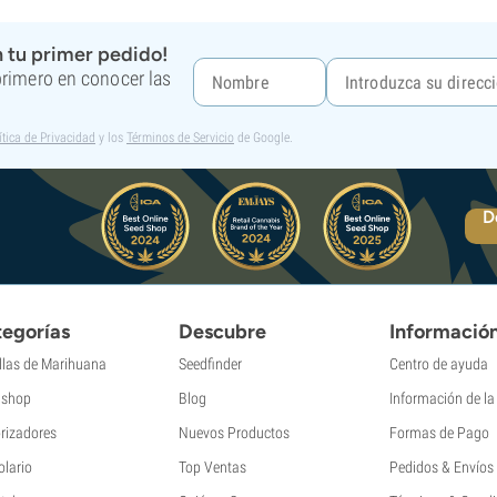
 tu primer pedido!
 primero en conocer las
ítica de Privacidad
y los
Términos de Servicio
de Google.
D
egorías
Descubre
Informació
llas de Marihuana
Seedfinder
Centro de ayuda
shop
Blog
Información de l
rizadores
Nuevos Productos
Formas de Pago
olario
Top Ventas
Pedidos & Envíos