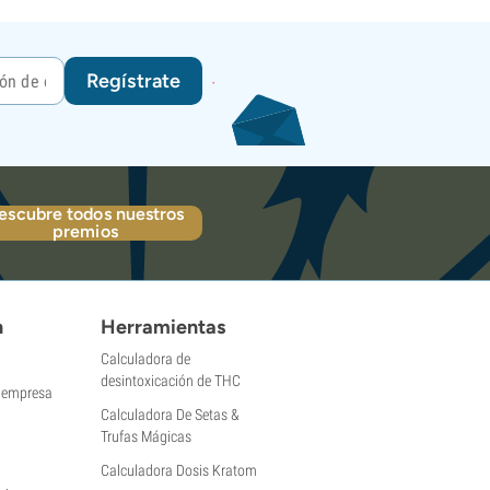
Regístrate
escubre todos nuestros
premios
n
Herramientas
Calculadora de
desintoxicación de THC
a empresa
Calculadora De Setas &
Trufas Mágicas
Calculadora Dosis Kratom