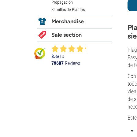
Propagación
Semillas de Plantas
Merchandise
Pl
Sale section
si
Plag
8.6/
10
Easy
79687
Reviews
de f
Con 
todo
vien
de s
nece
Este