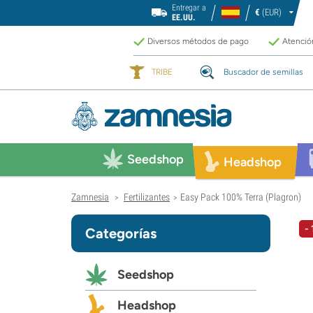
Entregar a
€
(EUR)
EE.UU.
Diversos métodos de pago
Atención
TRIBE
Buscador de semillas
Seedshop
Headshop
Zamnesia
Fertilizantes
Easy Pack 100% Terra (Plagron)
>
>
-
Categorías
Seedshop
Headshop