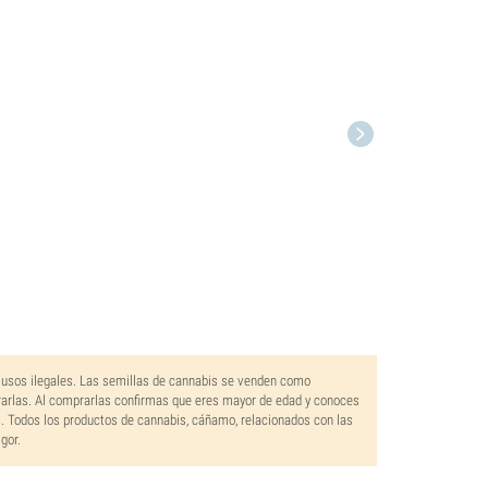
 usos ilegales. Las semillas de cannabis se venden como
rarlas. Al comprarlas confirmas que eres mayor de edad y conoces
s. Todos los productos de cannabis, cáñamo, relacionados con las
gor.